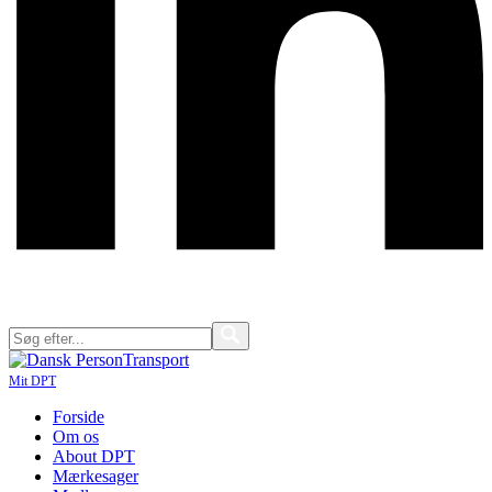
Mit DPT
Forside
Om os
About DPT
Mærkesager