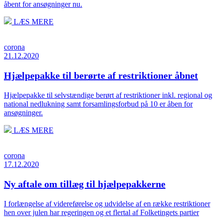
åbent for ansøgninger nu.
LÆS MERE
corona
21.12.2020
Hjælpepakke til berørte af restriktioner åbnet
Hjælpepakke til selvstændige berørt af restriktioner inkl. regional og
national nedlukning samt forsamlingsforbud på 10 er åben for
ansøgninger.
LÆS MERE
corona
17.12.2020
Ny aftale om tillæg til hjælpepakkerne
I forlængelse af videreførelse og udvidelse af en række restriktioner
hen over julen har regeringen og et flertal af Folketingets partier