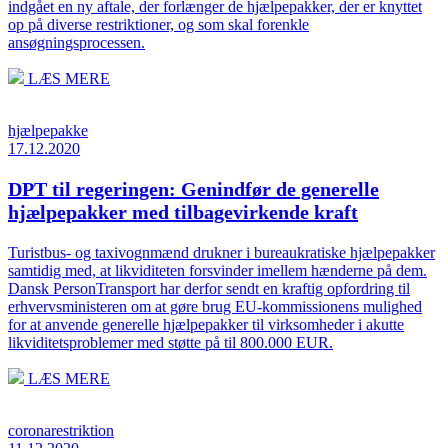
indgået en ny aftale, der forlænger de hjælpepakker, der er knyttet
op på diverse restriktioner, og som skal forenkle
ansøgningsprocessen.
LÆS MERE
hjælpepakke
17.12.2020
DPT til regeringen: Genindfør de generelle
hjælpepakker med tilbagevirkende kraft
Turistbus- og taxivognmænd drukner i bureaukratiske hjælpepakker
samtidig med, at likviditeten forsvinder imellem hænderne på dem.
Dansk PersonTransport har derfor sendt en kraftig opfordring til
erhvervsministeren om at gøre brug EU-kommissionens mulighed
for at anvende generelle hjælpepakker til virksomheder i akutte
likviditetsproblemer med støtte på til 800.000 EUR.
LÆS MERE
coronarestriktion