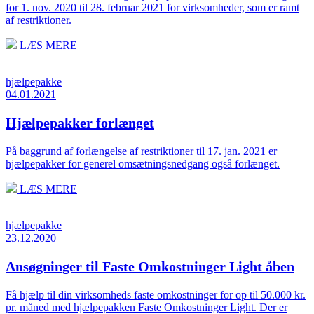
for 1. nov. 2020 til 28. februar 2021 for virksomheder, som er ramt
af restriktioner.
LÆS MERE
hjælpepakke
04.01.2021
Hjælpepakker forlænget
På baggrund af forlængelse af restriktioner til 17. jan. 2021 er
hjælpepakker for generel omsætningsnedgang også forlænget.
LÆS MERE
hjælpepakke
23.12.2020
Ansøgninger til Faste Omkostninger Light åben
Få hjælp til din virksomheds faste omkostninger for op til 50.000 kr.
pr. måned med hjælpepakken Faste Omkostninger Light. Der er