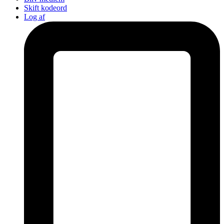
Skift kodeord
Log af