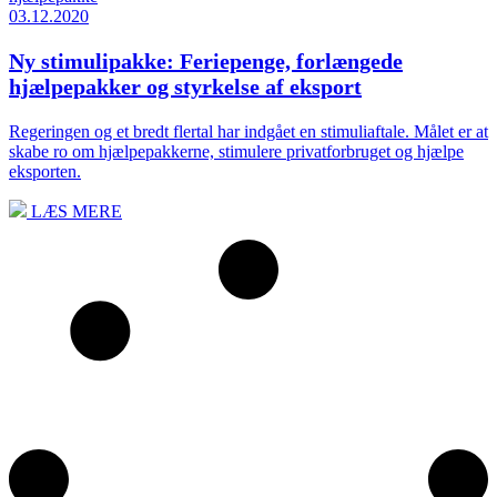
03.12.2020
Ny stimulipakke: Feriepenge, forlængede
hjælpepakker og styrkelse af eksport
Regeringen og et bredt flertal har indgået en stimuliaftale. Målet er at
skabe ro om hjælpepakkerne, stimulere privatforbruget og hjælpe
eksporten.
LÆS MERE