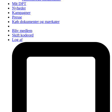
Mit DPT
Nyheder
Kampagner
Presse
Køb dokumenter og mærkater
Bliv medlem
Skift kodeord
Log af