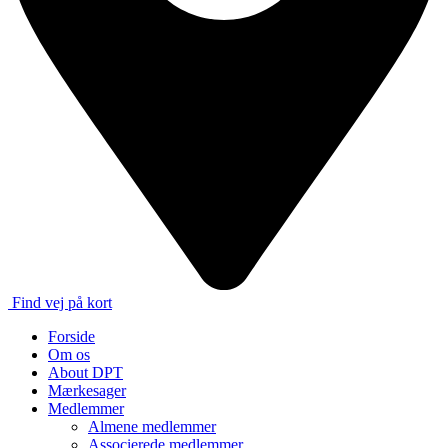
Find vej på kort
Forside
Om os
About DPT
Mærkesager
Medlemmer
Almene medlemmer
Associerede medlemmer