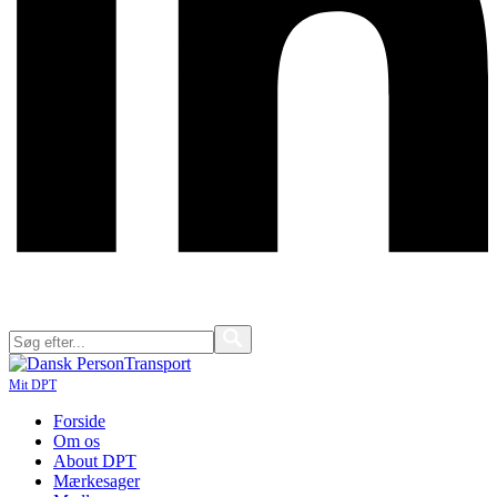
Mit DPT
Forside
Om os
About DPT
Mærkesager