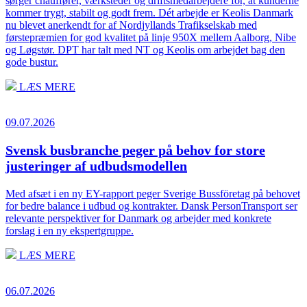
sørger chauffører, værksteder og driftsmedarbejdere for, at kunderne
kommer trygt, stabilt og godt frem. Dét arbejde er Keolis Danmark
nu blevet anerkendt for af Nordjyllands Trafikselskab med
førstepræmien for god kvalitet på linje 950X mellem Aalborg, Nibe
og Løgstør. DPT har talt med NT og Keolis om arbejdet bag den
gode bustur.
LÆS MERE
09.07.2026
Svensk busbranche peger på behov for store
justeringer af udbudsmodellen
Med afsæt i en ny EY-rapport peger Sverige Bussföretag på behovet
for bedre balance i udbud og kontrakter. Dansk PersonTransport ser
relevante perspektiver for Danmark og arbejder med konkrete
forslag i en ny ekspertgruppe.
LÆS MERE
06.07.2026