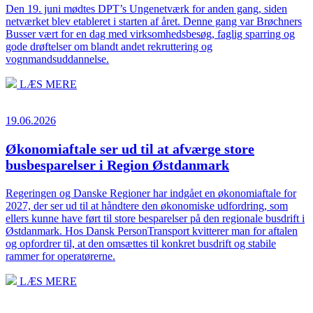
Den 19. juni mødtes DPT’s Ungenetværk for anden gang, siden
netværket blev etableret i starten af året. Denne gang var Brøchners
Busser vært for en dag med virksomhedsbesøg, faglig sparring og
gode drøftelser om blandt andet rekruttering og
vognmandsuddannelse.
LÆS MERE
19.06.2026
Økonomiaftale ser ud til at afværge store
busbesparelser i Region Østdanmark
Regeringen og Danske Regioner har indgået en økonomiaftale for
2027, der ser ud til at håndtere den økonomiske udfordring, som
ellers kunne have ført til store besparelser på den regionale busdrift i
Østdanmark. Hos Dansk PersonTransport kvitterer man for aftalen
og opfordrer til, at den omsættes til konkret busdrift og stabile
rammer for operatørerne.
LÆS MERE