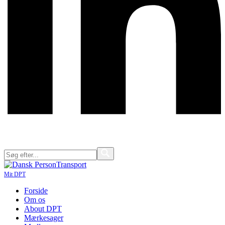
Mit DPT
Forside
Om os
About DPT
Mærkesager