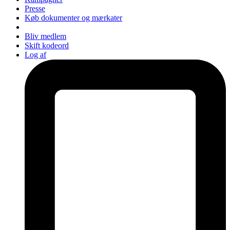
Presse
Køb dokumenter og mærkater
Bliv medlem
Skift kodeord
Log af