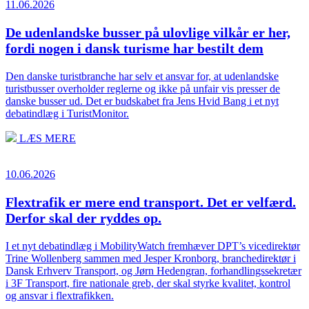
11.06.2026
De udenlandske busser på ulovlige vilkår er her,
fordi nogen i dansk turisme har bestilt dem
Den danske turistbranche har selv et ansvar for, at udenlandske
turistbusser overholder reglerne og ikke på unfair vis presser de
danske busser ud. Det er budskabet fra Jens Hvid Bang i et nyt
debatindlæg i TuristMonitor.
LÆS MERE
10.06.2026
Flextrafik er mere end transport. Det er velfærd.
Derfor skal der ryddes op.
I et nyt debatindlæg i MobilityWatch fremhæver DPT’s vicedirektør
Trine Wollenberg sammen med Jesper Kronborg, branchedirektør i
Dansk Erhverv Transport, og Jørn Hedengran, forhandlingssekretær
i 3F Transport, fire nationale greb, der skal styrke kvalitet, kontrol
og ansvar i flextrafikken.