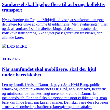
Samkørsel skal hjælpe flere til at bruge kollektiv
transport
Ny evaluering fra Region Midtjylland viser, at samkørsel kan gøre
det lettere for unge at komme til uddannelse. Men evalueringen viser
også, at samkørsel skal målrettes klogt, så den understøtter den
kollektive transport og ikke flytter passagerer væk fra busser, der
allerede kører.
LÆS MERE
30.06.2026
Når samfundet skal mobilisere, skal der hjul
under beredskabet
I en ny kronik i Avisen Danmark peger Jens Hvid Bang, public
affairs- og kommunikationschef i DPT, på, at busser, taxi, flextrafik
og minibusser bør tænkes langt mere konkret ind i Danmarks
totalberedskab. For den fleksible persontransport er ikke noget, man
bare kan finde frem, når krisen rammer. Den skal være der i forvejen
– med virksomheder, chauffører, køretøjer og klare aftaler.