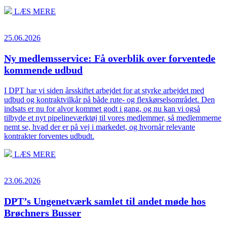
LÆS MERE
25.06.2026
Ny medlemsservice: Få overblik over forventede
kommende udbud
I DPT har vi siden årsskiftet arbejdet for at styrke arbejdet med
udbud og kontraktvilkår på både rute- og flexkørselsområdet. Den
indsats er nu for alvor kommet godt i gang, og nu kan vi også
tilbyde et nyt pipelineværktøj til vores medlemmer, så medlemmerne
nemt se, hvad der er på vej i markedet, og hvornår relevante
kontrakter forventes udbudt.
LÆS MERE
23.06.2026
DPT’s Ungenetværk samlet til andet møde hos
Brøchners Busser