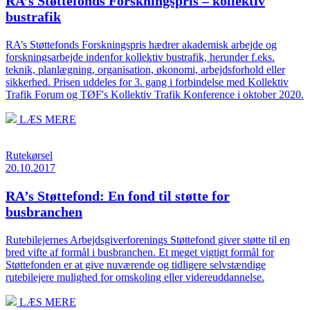
RA’s Støttefonds Forskningspris – kollektiv
bustrafik
RA’s Støttefonds Forskningspris hædrer akademisk arbejde og
forskningsarbejde indenfor kollektiv bustrafik, herunder f.eks.
teknik, planlægning, organisation, økonomi, arbejdsforhold eller
sikkerhed. Prisen uddeles for 3. gang i forbindelse med Kollektiv
Trafik Forum og TØF's Kollektiv Trafik Konference i oktober 2020.
LÆS MERE
Rutekørsel
20.10.2017
RA’s Støttefond: En fond til støtte for
busbranchen
Rutebilejernes Arbejdsgiverforenings Støttefond giver støtte til en
bred vifte af formål i busbranchen. Et meget vigtigt formål for
Støttefonden er at give nuværende og tidligere selvstændige
rutebilejere mulighed for omskoling eller videreuddannelse.
LÆS MERE