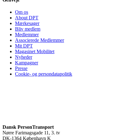
Om os
About DPT
Mærkesager
Bliv medlem
Medlemmer
Associerede Medlemmer
Mit DPT
Magasinet Mobilitet
Nyheder
Kampagner
Presse
Cookie- og persondatapolitik
Dansk PersonTransport
Nørre Farimagsgade 11, 3. tv
DK-1364 København K