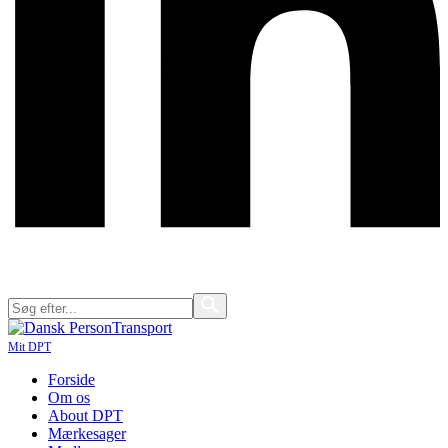
Mit DPT
Forside
Om os
About DPT
Mærkesager