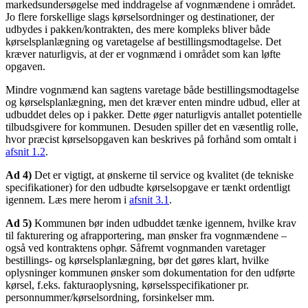
markedsundersøgelse med inddragelse af vognmændene i området.
Jo flere forskellige slags kørselsordninger og destinationer, der
udbydes i pakken/kontrakten, des mere kompleks bliver både
kørselsplanlægning og varetagelse af bestillingsmodtagelse. Det
kræver naturligvis, at der er vognmænd i området som kan løfte
opgaven.
Mindre vognmænd kan sagtens varetage både bestillingsmodtagelse
og kørselsplanlægning, men det kræver enten mindre udbud, eller at
udbuddet deles op i pakker. Dette øger naturligvis antallet potentielle
tilbudsgivere for kommunen. Desuden spiller det en væsentlig rolle,
hvor præcist kørselsopgaven kan beskrives på forhånd som omtalt i
afsnit 1.2
.
Ad 4)
Det er vigtigt, at ønskerne til service og kvalitet (de tekniske
specifikationer) for den udbudte kørselsopgave er tænkt ordentligt
igennem. Læs mere herom i
afsnit 3.1
.
Ad 5)
Kommunen bør inden udbuddet tænke igennem, hvilke krav
til fakturering og afrapportering, man ønsker fra vognmændene –
også ved kontraktens ophør. Såfremt vognmanden varetager
bestillings- og kørselsplanlægning, bør det gøres klart, hvilke
oplysninger kommunen ønsker som dokumentation for den udførte
kørsel, f.eks. fakturaoplysning, kørselsspecifikationer pr.
personnummer/kørselsordning, forsinkelser mm.