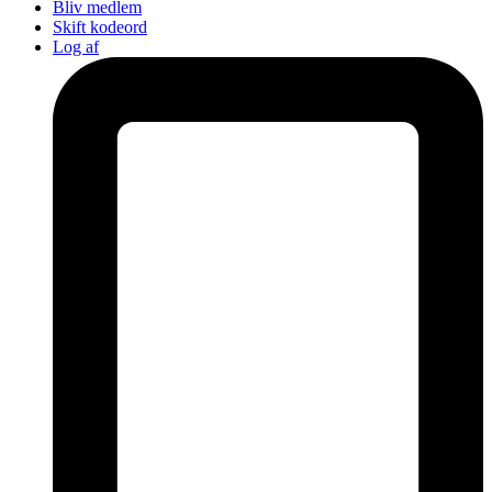
Bliv medlem
Skift kodeord
Log af