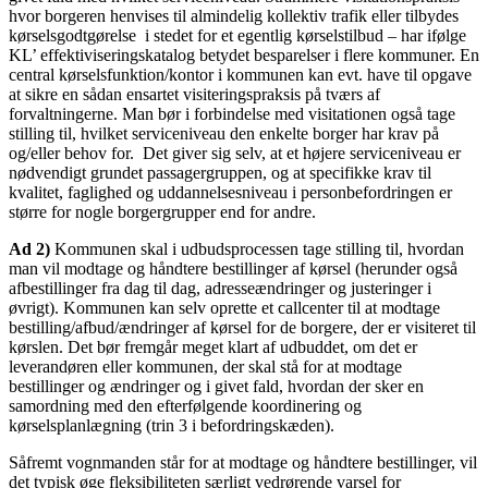
hvor borgeren henvises til almindelig kollektiv trafik eller tilbydes
kørselsgodtgørelse i stedet for et egentlig kørselstilbud – har ifølge
KL’ effektiviseringskatalog betydet besparelser i flere kommuner. En
central kørselsfunktion/kontor i kommunen kan evt. have til opgave
at sikre en sådan ensartet visiteringspraksis på tværs af
forvaltningerne. Man bør i forbindelse med visitationen også tage
stilling til, hvilket serviceniveau den enkelte borger har krav på
og/eller behov for. Det giver sig selv, at et højere serviceniveau er
nødvendigt grundet passagergruppen, og at specifikke krav til
kvalitet, faglighed og uddannelsesniveau i personbefordringen er
større for nogle borgergrupper end for andre.
Ad 2)
Kommunen skal i udbudsprocessen tage stilling til, hvordan
man vil modtage og håndtere bestillinger af kørsel (herunder også
afbestillinger fra dag til dag, adresseændringer og justeringer i
øvrigt). Kommunen kan selv oprette et callcenter til at modtage
bestilling/afbud/ændringer af kørsel for de borgere, der er visiteret til
kørslen. Det bør fremgår meget klart af udbuddet, om det er
leverandøren eller kommunen, der skal stå for at modtage
bestillinger og ændringer og i givet fald, hvordan der sker en
samordning med den efterfølgende koordinering og
kørselsplanlægning (trin 3 i befordringskæden).
Såfremt vognmanden står for at modtage og håndtere bestillinger, vil
det typisk øge fleksibiliteten særligt vedrørende varsel for