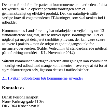
Det er en fordel for alle parter, at kommunerne er i nærheden af data
for kørslen, så alle oplever personbefordringen som et
gennemskueligt og effektivt produkt. Det kan naturligvis stille
særlige krav til vognmændenes IT-løsninger, som skal tænkes ind i
udbuddet.
Kommunernes Landsforening har udarbejdet en vejledning om 13
standardiserede nøgletal, der beskriver kørselsordningerne. Det er
nøgletal på meget detaljeret (ambitiøst) niveau, der kan være svære
at levere i praksis – men de udgør et godt udgangspunkt for
nærmere overvejelser. (Kilde: Vejledning til standardiserede nøgletal
på befordringsområdet – KL. November 2014).
Såfremt kommunen varetager kørselsplanlægningen kan kommunen
– særligt ved udbud med mange kontrahenter – overveje at stå for at
styre faktureringen selv, ligesom det ses i trafikselskaber.
2.1 Hvilken udbudsform bør kommunerne anvende?
Kontakt os
Dansk PersonTransport
Nørre Farimagsgade 11 3tv
DK-1364 København K