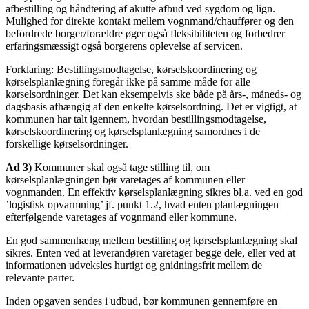
afbestilling og håndtering af akutte afbud ved sygdom og lign.
Mulighed for direkte kontakt mellem vognmand/chauffører og den
befordrede borger/forældre øger også fleksibiliteten og forbedrer
erfaringsmæssigt også borgerens oplevelse af servicen.
Forklaring: Bestillingsmodtagelse, kørselskoordinering og
kørselsplanlægning foregår ikke på samme måde for alle
kørselsordninger. Det kan eksempelvis ske både på års-, måneds- og
dagsbasis afhængig af den enkelte kørselsordning. Det er vigtigt, at
kommunen har talt igennem, hvordan bestillingsmodtagelse,
kørselskoordinering og kørselsplanlægning samordnes i de
forskellige kørselsordninger.
Ad 3)
Kommuner skal også tage stilling til, om
kørselsplanlægningen bør varetages af kommunen eller
vognmanden. En effektiv kørselsplanlægning sikres bl.a. ved en god
’logistisk opvarmning’ jf. punkt 1.2, hvad enten planlægningen
efterfølgende varetages af vognmand eller kommune.
En god sammenhæng mellem bestilling og kørselsplanlægning skal
sikres. Enten ved at leverandøren varetager begge dele, eller ved at
informationen udveksles hurtigt og gnidningsfrit mellem de
relevante parter.
Inden opgaven sendes i udbud, bør kommunen gennemføre en