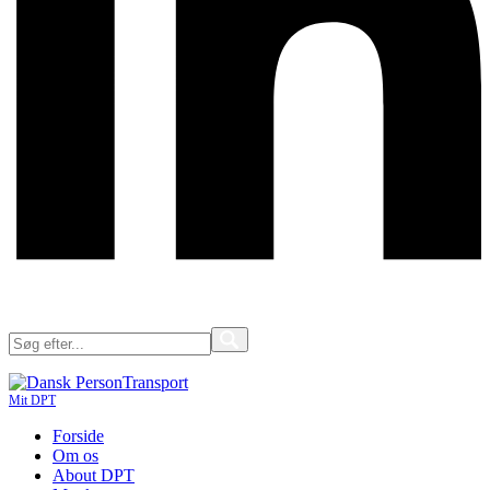
Mit DPT
Forside
Om os
About DPT