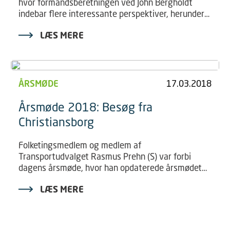
hvor formandsberetningen ved John Bergholdt
indebar flere interessante perspektiver, herunder
en fusion mellem Danske Busvognmænd og Dansk
LÆS MERE
Taxi Råd. Årsmødet bød ligeledes på genvalg på
samtlige poster.
ÅRSMØDE
17.03.2018
Årsmøde 2018: Besøg fra
Christiansborg
Folketingsmedlem og medlem af
Transportudvalget Rasmus Prehn (S) var forbi
dagens årsmøde, hvor han opdaterede årsmødet
på den politiske dagsorden på transportområdet.
LÆS MERE