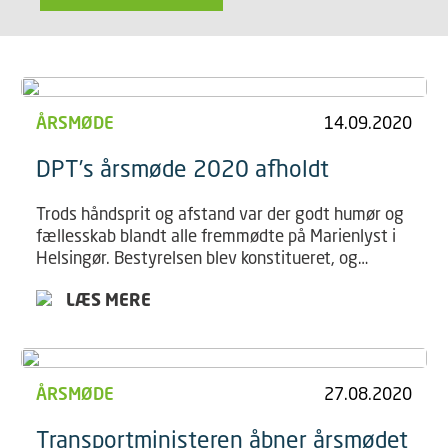
ÅRSMØDE
14.09.2020
DPT’s årsmøde 2020 afholdt
Trods håndsprit og afstand var der godt humør og
fællesskab blandt alle fremmødte på Marienlyst i
Helsingør. Bestyrelsen blev konstitueret, og
regnskabet blev godkendt, efter transportminister
LÆS MERE
Benny Engelbrecht havde åbnet mødet og besvaret
spørgsmål
ÅRSMØDE
27.08.2020
Transportministeren åbner årsmødet