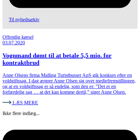
Til nyhedsarkiv
Offentlig kørsel
03.07.2020
Vognmand dømt til at betale 5,5 mio. for
kontraktbrud
Anne Olsens firma Malling Turistbusser ApS gik konkurs efter en
voldgiftssag. I dag ærgrer Anne Olsen sig over mediefremstillingen,
og at en voldgiftssag er så endelig, som den er: ”Det er en
forfærdelig sag … at det kan komme dertil,” siger Anne Olsen.
LÆS MERE
Ikke flere indlæg...