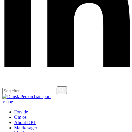
Mit DPT
Forside
Om os
About DPT
Mærkesager