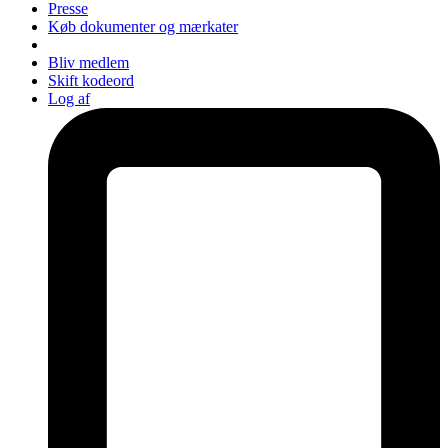
Presse
Køb dokumenter og mærkater
Bliv medlem
Skift kodeord
Log af