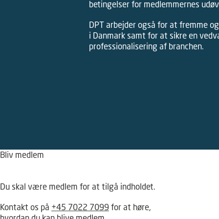
betingelser for medlemmernes udøve
DPT arbejder også for at fremme og
i Danmark samt for at sikre en ved
professionalisering af branchen.
Bliv medlem
Hov – du kan ikke tilgå dette indhold
Du skal være medlem for at tilgå indholdet.
Kontakt os på
+45 7022 7099
for at høre,
hvordan du kan blive medlem.