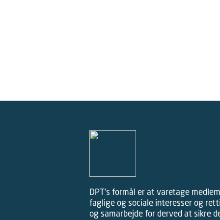
de vigtigste faldgruber i
forhold til tilladelser, moms
og afgifter her.
DPT’s formål er at varetage medle
faglige og sociale interesser og ret
og samarbejde for derved at sikre d