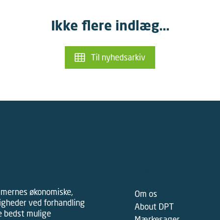
Ikke flere indlæg...
Til nyhedsarkiv
Genveje
mmernes økonomiske,
Om os
tigheder ved forhandling
About DPT
e bedst mulige
Mærkesager