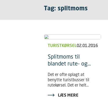
Tag: splitmoms
TURISTKØRSEL
02.01.2016
Splitmoms til
blandet rute- og
turistkørsel
Det er ofte oplagt at
benytte turistbusser til
rutekørsel. Det er helt
lovligt, men det giver
LÆS MERE
bogholderen en ekstra
opgave i forhold til
momsregnskabet. Læs om