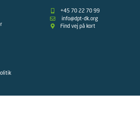
+45 70 22 70 99
info@dpt-dk.org
r
Find vej på kort
litik