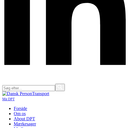
Mit DPT
Forside
Om os
About DPT
Mærkesager