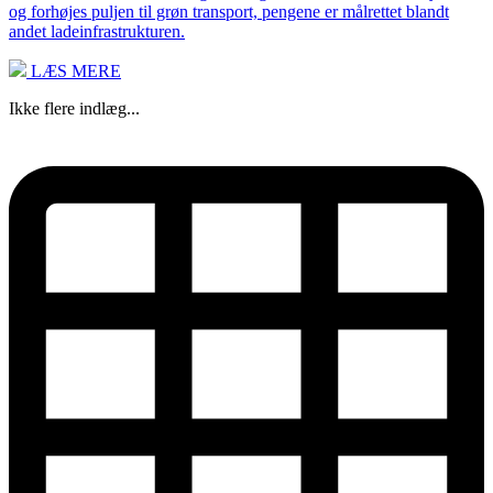
og forhøjes puljen til grøn transport, pengene er målrettet blandt
andet ladeinfrastrukturen.
LÆS MERE
Ikke flere indlæg...