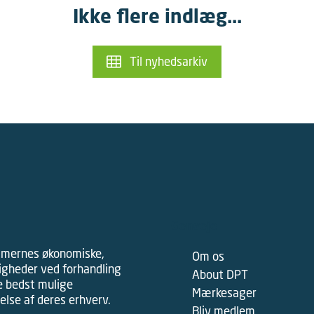
Ikke flere indlæg...
Til nyhedsarkiv
Genveje
mmernes økonomiske,
Om os
tigheder ved forhandling
About DPT
e bedst mulige
Mærkesager
lse af deres erhverv.
Bliv medlem