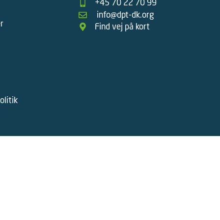
+45 70 22 70 99
info@dpt-dk.org
r
Find vej på kort
litik