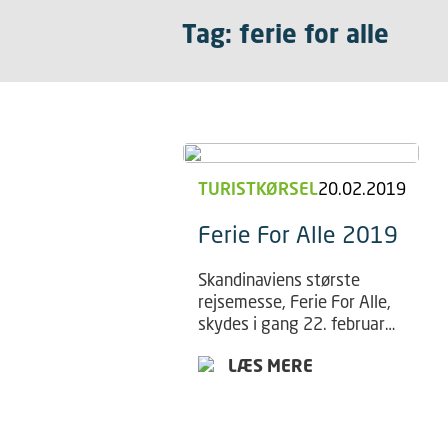
Tag: ferie for alle
TURISTKØRSEL
20.02.2019
Ferie For Alle 2019
Skandinaviens største
rejsemesse, Ferie For Alle,
skydes i gang 22. februar
2019. Messen bliver i
LÆS MERE
denne ombæring afholdt
uden Dansk
PersonTransports
tilstedeværelse.