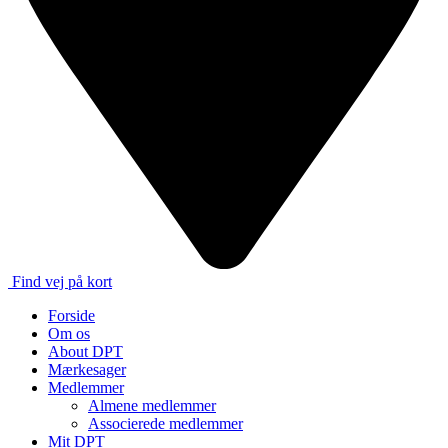
Find vej på kort
Forside
Om os
About DPT
Mærkesager
Medlemmer
Almene medlemmer
Associerede medlemmer
Mit DPT