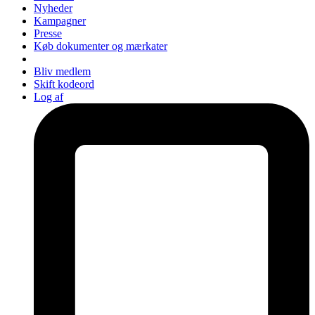
Nyheder
Kampagner
Presse
Køb dokumenter og mærkater
Bliv medlem
Skift kodeord
Log af