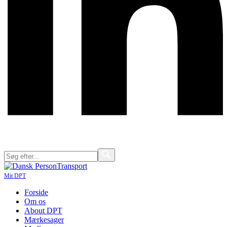
Mit DPT
Forside
Om os
About DPT
Mærkesager