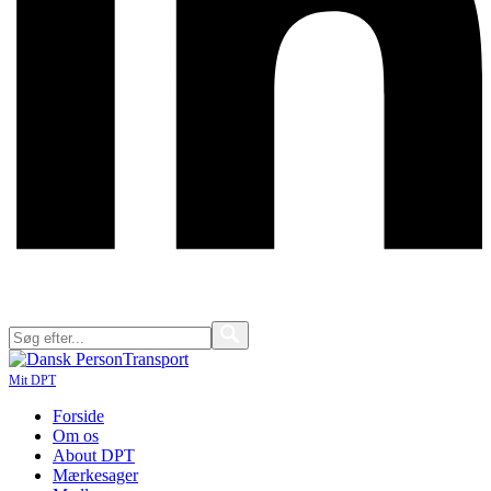
Mit DPT
Forside
Om os
About DPT
Mærkesager