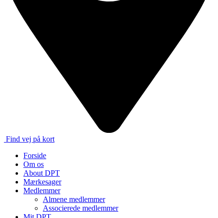
Find vej på kort
Forside
Om os
About DPT
Mærkesager
Medlemmer
Almene medlemmer
Associerede medlemmer
Mit DPT