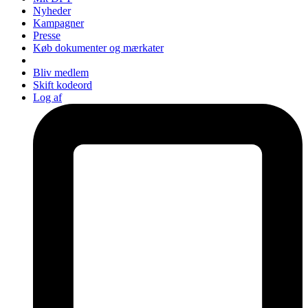
Nyheder
Kampagner
Presse
Køb dokumenter og mærkater
Bliv medlem
Skift kodeord
Log af