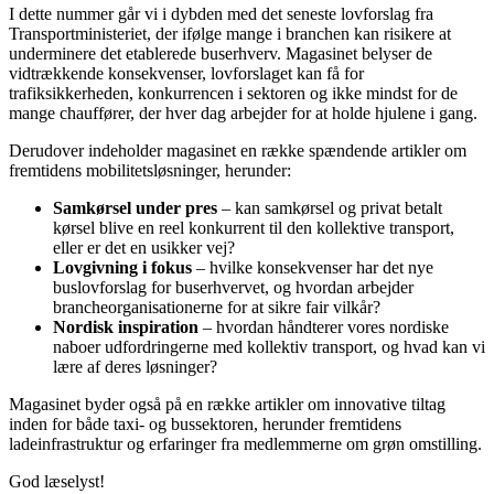
I dette nummer går vi i dybden med det seneste lovforslag fra
Transportministeriet, der ifølge mange i branchen kan risikere at
underminere det etablerede buserhverv. Magasinet belyser de
vidtrækkende konsekvenser, lovforslaget kan få for
trafiksikkerheden, konkurrencen i sektoren og ikke mindst for de
mange chauffører, der hver dag arbejder for at holde hjulene i gang.
Derudover indeholder magasinet en række spændende artikler om
fremtidens mobilitetsløsninger, herunder:
Samkørsel under pres
– kan samkørsel og privat betalt
kørsel blive en reel konkurrent til den kollektive transport,
eller er det en usikker vej?
Lovgivning i fokus
– hvilke konsekvenser har det nye
buslovforslag for buserhvervet, og hvordan arbejder
brancheorganisationerne for at sikre fair vilkår?
Nordisk inspiration
– hvordan håndterer vores nordiske
naboer udfordringerne med kollektiv transport, og hvad kan vi
lære af deres løsninger?
Magasinet byder også på en række artikler om innovative tiltag
inden for både taxi- og bussektoren, herunder fremtidens
ladeinfrastruktur og erfaringer fra medlemmerne om grøn omstilling.
God læselyst!