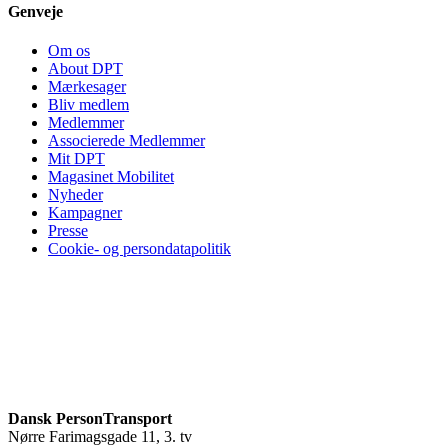
Genveje
Om os
About DPT
Mærkesager
Bliv medlem
Medlemmer
Associerede Medlemmer
Mit DPT
Magasinet Mobilitet
Nyheder
Kampagner
Presse
Cookie- og persondatapolitik
Dansk PersonTransport
Nørre Farimagsgade 11, 3. tv