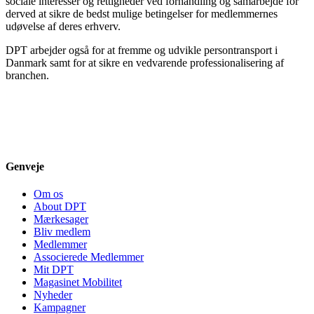
sociale interesser og rettigheder ved forhandling og samarbejde for
derved at sikre de bedst mulige betingelser for medlemmernes
udøvelse af deres erhverv.
DPT arbejder også for at fremme og udvikle persontransport i
Danmark samt for at sikre en vedvarende professionalisering af
branchen.
Genveje
Om os
About DPT
Mærkesager
Bliv medlem
Medlemmer
Associerede Medlemmer
Mit DPT
Magasinet Mobilitet
Nyheder
Kampagner