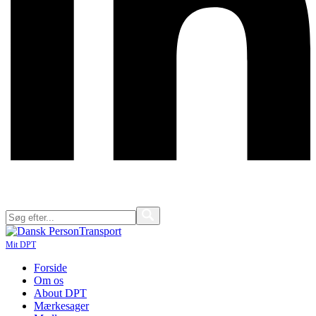
Mit DPT
Forside
Om os
About DPT
Mærkesager