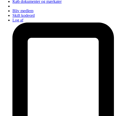
Køb dokumenter og mærkater
Bliv medlem
Skift kodeord
Log af