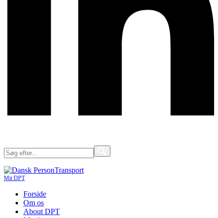
Mit DPT
Forside
Om os
About DPT