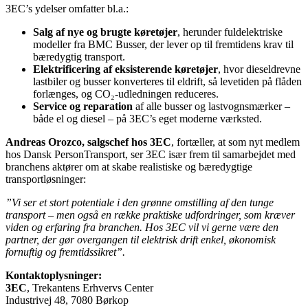
3EC’s ydelser omfatter bl.a.:
Salg af nye og brugte køretøjer
, herunder fuldelektriske
modeller fra BMC Busser, der lever op til fremtidens krav til
bæredygtig transport.
Elektrificering af eksisterende køretøjer
, hvor dieseldrevne
lastbiler og busser konverteres til eldrift, så levetiden på flåden
forlænges, og CO₂-udledningen reduceres.
Service og reparation
af alle busser og lastvognsmærker –
både el og diesel – på 3EC’s eget moderne værksted.
Andreas Orozco, salgschef hos 3EC
, fortæller, at som nyt medlem
hos Dansk PersonTransport, ser 3EC især frem til samarbejdet med
branchens aktører om at skabe realistiske og bæredygtige
transportløsninger:
”Vi ser et stort potentiale i den grønne omstilling af den tunge
transport – men også en række praktiske udfordringer, som kræver
viden og erfaring fra branchen. Hos 3EC vil vi gerne være den
partner, der gør overgangen til elektrisk drift enkel, økonomisk
fornuftig og fremtidssikret”.
Kontaktoplysninger:
3EC
, Trekantens Erhvervs Center
Industrivej 48, 7080 Børkop