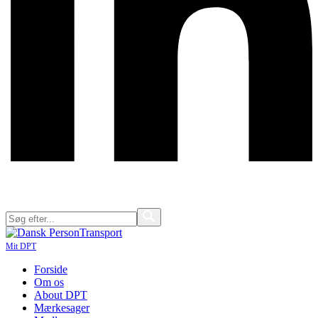
Mit DPT
Forside
Om os
About DPT
Mærkesager