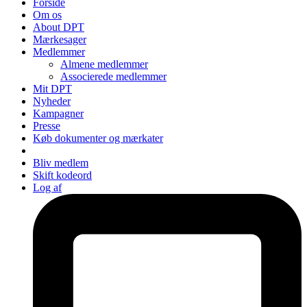
Forside
Om os
About DPT
Mærkesager
Medlemmer
Almene medlemmer
Associerede medlemmer
Mit DPT
Nyheder
Kampagner
Presse
Køb dokumenter og mærkater
Bliv medlem
Skift kodeord
Log af