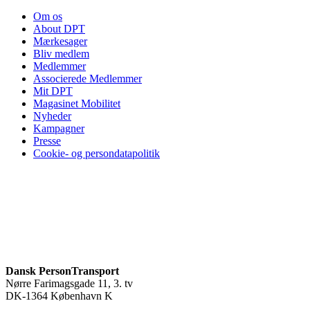
Om os
About DPT
Mærkesager
Bliv medlem
Medlemmer
Associerede Medlemmer
Mit DPT
Magasinet Mobilitet
Nyheder
Kampagner
Presse
Cookie- og persondatapolitik
Dansk PersonTransport
Nørre Farimagsgade 11, 3. tv
DK-1364 København K