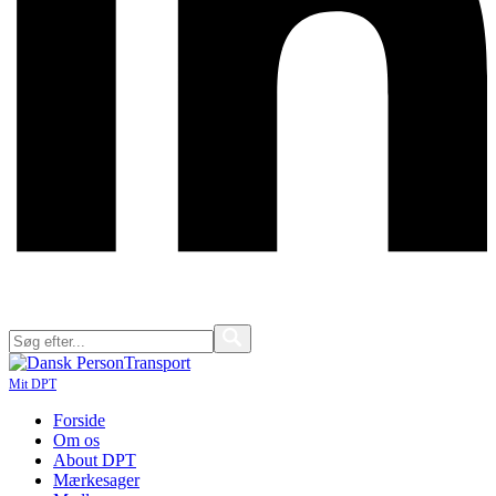
Mit DPT
Forside
Om os
About DPT
Mærkesager