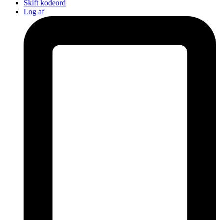
Skift kodeord
Log af