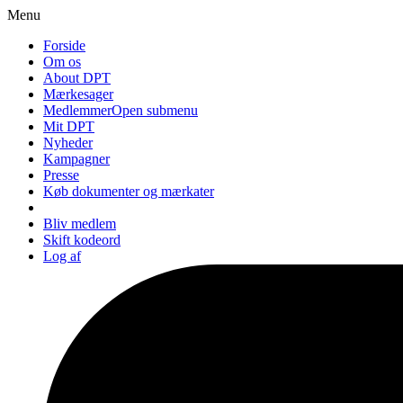
Menu
Forside
Om os
About DPT
Mærkesager
Medlemmer
Open submenu
Mit DPT
Nyheder
Kampagner
Presse
Køb dokumenter og mærkater
Bliv medlem
Skift kodeord
Log af