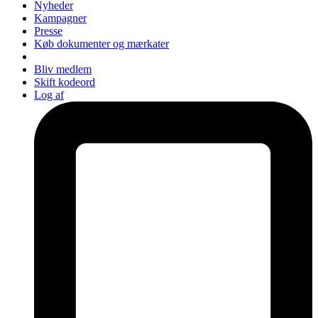
Nyheder
Kampagner
Presse
Køb dokumenter og mærkater
Bliv medlem
Skift kodeord
Log af