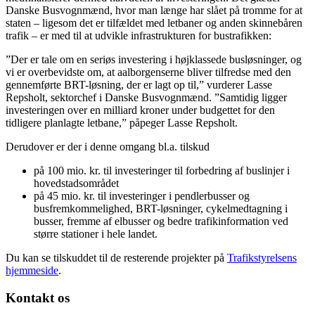
Danske Busvognmænd, hvor man længe har slået på tromme for at
staten – ligesom det er tilfældet med letbaner og anden skinnebåren
trafik – er med til at udvikle infrastrukturen for bustrafikken:
”Der er tale om en seriøs investering i højklassede busløsninger, og
vi er overbevidste om, at aalborgenserne bliver tilfredse med den
gennemførte BRT-løsning, der er lagt op til,” vurderer Lasse
Repsholt, sektorchef i Danske Busvognmænd. ”Samtidig ligger
investeringen over en milliard kroner under budgettet for den
tidligere planlagte letbane,” påpeger Lasse Repsholt.
Derudover er der i denne omgang bl.a. tilskud
på 100 mio. kr. til investeringer til forbedring af buslinjer i
hovedstadsområdet
på 45 mio. kr. til investeringer i pendlerbusser og
busfremkommelighed, BRT-løsninger, cykelmedtagning i
busser, fremme af elbusser og bedre trafikinformation ved
større stationer i hele landet.
Du kan se tilskuddet til de resterende projekter på
Trafikstyrelsens
hjemmeside
.
Kontakt os