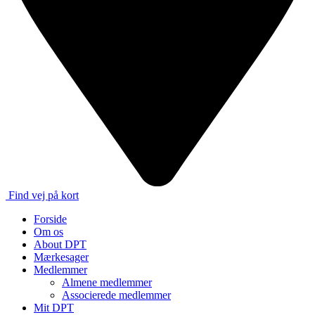
Find vej på kort
Forside
Om os
About DPT
Mærkesager
Medlemmer
Almene medlemmer
Associerede medlemmer
Mit DPT