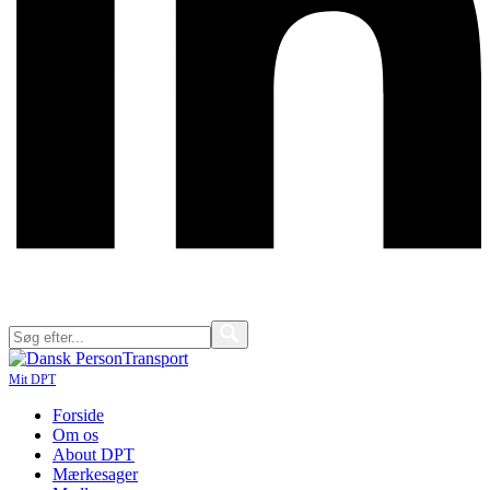
Mit DPT
Forside
Om os
About DPT
Mærkesager