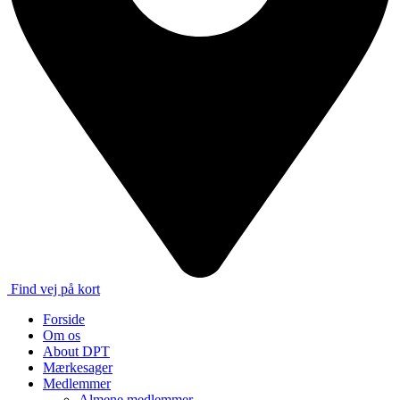
Find vej på kort
Forside
Om os
About DPT
Mærkesager
Medlemmer
Almene medlemmer