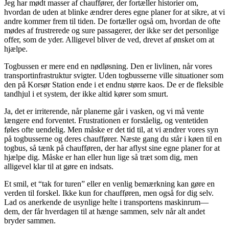
Jeg har mødt masser af chauffører, der fortæller historier om,
hvordan de uden at blinke ændrer deres egne planer for at sikre, at vi
andre kommer frem til tiden. De fortæller også om, hvordan de ofte
mødes af frustrerede og sure passagerer, der ikke ser det personlige
offer, som de yder. Alligevel bliver de ved, drevet af ønsket om at
hjælpe.
Togbussen er mere end en nødløsning. Den er livlinen, når vores
transportinfrastruktur svigter. Uden togbusserne ville situationer som
den på Korsør Station ende i et endnu større kaos. De er de fleksible
tandhjul i et system, der ikke altid kører som smurt.
Ja, det er irriterende, når planerne går i vasken, og vi må vente
længere end forventet. Frustrationen er forståelig, og ventetiden
føles ofte uendelig. Men måske er det tid til, at vi ændrer vores syn
på togbusserne og deres chauffører. Næste gang du står i køen til en
togbus, så tænk på chaufføren, der har aflyst sine egne planer for at
hjælpe dig. Måske er han eller hun lige så træt som dig, men
alligevel klar til at gøre en indsats.
Et smil, et “tak for turen” eller en venlig bemærkning kan gøre en
verden til forskel. Ikke kun for chaufføren, men også for dig selv.
Lad os anerkende de usynlige helte i transportens maskinrum—
dem, der får hverdagen til at hænge sammen, selv når alt andet
bryder sammen.