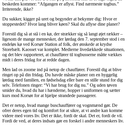
beskeden kommer: “Afgangen er aflyst. Find nærmeste togbus.”
Irriterende, ikke?
Du sukker, kigger på uret og begynder at bekymre dig: Hvor er
stoppestedet? Hvor lang bliver køen? Skal du aflyse dine planer?
Forestil dig så at stå i en kø, der strækker sig så langt øjet rækker –
ligesom de mange mennesker, der lørdag den 7. september stod i en
endeløs kø ved Korsør Station af folk, der ønskede at krydse
Storebælt. Kaosset var komplet. Medierne livedækkede situationen,
og det blev rapporteret, at chauffører til togbusserne måtte vækkes
midt i deres fridag for at redde dagen.
Men lad os zoome ind på netop de chauffører. Forestil dig at blive
ringet op på din fridag. Du havde måske planer om en hyggelig
lørdag med familien, en fødselsdag eller bare en stille stund for dig
selv. Telefonen ringer: “Vi har brug for dig nu.” Og uden tøven
smider du, hvad du har i hænderne, hopper i uniformen og sætter
kurs mod Korsør for at hjælpe strandede passagerer.
Det er netop, hvad mange buschauffører og vognmænd gør. De
ofrer deres egen tid og komfort for at sikre, at vi andre kan komme
videre med vores liv. Det er ikke, fordi de skal. Det er, fordi de vil.
Fordi de ved, at deres indsats gør en forskel i andre menneskers liv.