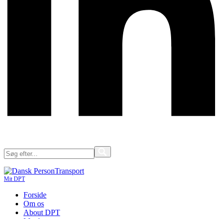
Mit DPT
Forside
Om os
About DPT