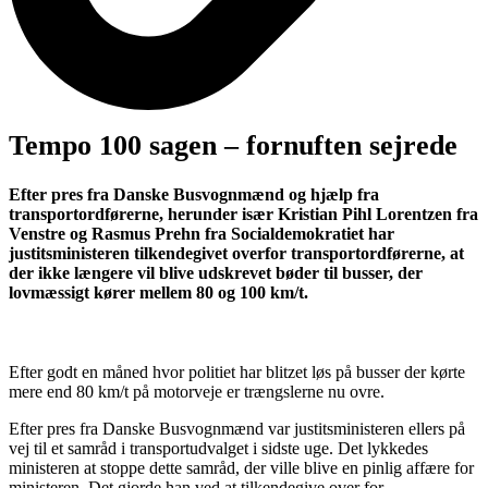
Tempo 100 sagen – fornuften sejrede
Efter pres fra Danske Busvognmænd og hjælp fra
transportordførerne, herunder især Kristian Pihl Lorentzen fra
Venstre og Rasmus Prehn fra Socialdemokratiet har
justitsministeren tilkendegivet overfor transportordførerne, at
der ikke længere vil blive udskrevet bøder til busser, der
lovmæssigt kører mellem 80 og 100 km/t.
Efter godt en måned hvor politiet har blitzet løs på busser der kørte
mere end 80 km/t på motorveje er trængslerne nu ovre.
Efter pres fra Danske Busvognmænd var justitsministeren ellers på
vej til et samråd i transportudvalget i sidste uge. Det lykkedes
ministeren at stoppe dette samråd, der ville blive en pinlig affære for
ministeren. Det gjorde han ved at tilkendegive over for