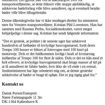
transportordførerne, at dette blitzeri ville stoppe øjeblikkelig, at
udskrevne bødeforlæg ville blive annulleret, og at eventuelt betalte
bøder ville blive tilbagebetalte.
Denne tilkendegivelse har vi ikke modtaget direkte fra ministeren
men fra Venstres transportordfører, Kristian Pihl Lorentzen. Han har
sammen med Rasmus Prehn, Socialdemokratiet, været meget
behjælpelige i denne sag. Kristian har sendt følgende information:
”Det er grotesk, at politiet i de seneste uger har udskrevet
hundredvis af fartbøder til lovlydige busvognmænd, fordi deres
Tempo 100 busser er blitzet af fotovogne med 100 km/t på
motorveje. Dels er det fuldkommen lovligt i kraft af lovmæssig
indførelse af Tempo 100 for flere år siden. Dels er det en hån mod et
helt erhverv, at lovlydige busvognmænd skal bruge masser af tid på
at få annulleret de falske bøder, hvis ikke de vil ende i en retssal.
Justitsministeren har lige orienteret mig om, at denne groteske
udskrivelse af bøder er bragt til ophør. Det er jeg rigtig glad for.”
Kontakt os
Dansk PersonTransport
Nørre Farimagsgade 11 3tv
DK-1364 København K