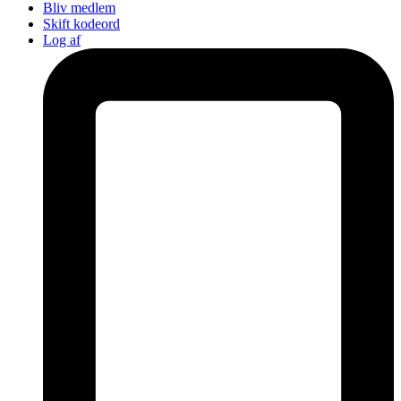
Bliv medlem
Skift kodeord
Log af