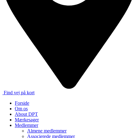
Find vej på kort
Forside
Om os
About DPT
Mærkesager
Medlemmer
Almene medlemmer
Associerede medlemmer