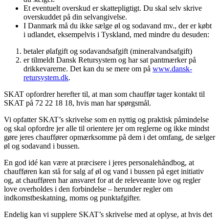
Et eventuelt overskud er skattepligtigt. Du skal selv skrive
overskuddet på din selvangivelse.
I Danmark må du ikke sælge øl og sodavand mv., der er købt
i udlandet, eksempelvis i Tyskland, med mindre du desuden:
betaler ølafgift og sodavandsafgift (mineralvandsafgift)
er tilmeldt Dansk Retursystem og har sat pantmærker på
drikkevarerne. Det kan du se mere om på
www.dansk-
retursystem.dk
.
SKAT opfordrer herefter til, at man som chauffør tager kontakt til
SKAT på 72 22 18 18, hvis man har spørgsmål.
Vi opfatter SKAT’s skrivelse som en nyttig og praktisk påmindelse
og skal opfordre jer alle til orientere jer om reglerne og ikke mindst
gøre jeres chauffører opmærksomme på dem i det omfang, de sælger
øl og sodavand i bussen.
En god idé kan være at præcisere i jeres personalehåndbog, at
chaufføren kan stå for salg af øl og vand i bussen på eget initiativ
og, at chaufføren har ansvaret for at de releveante love og regler
love overholdes i den forbindelse – herunder regler om
indkomstbeskatning, moms og punktafgifter.
Endelig kan vi supplere SKAT’s skrivelse med at oplyse, at hvis det