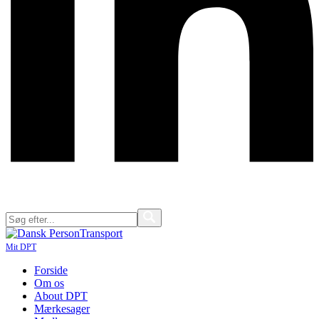
Mit DPT
Forside
Om os
About DPT
Mærkesager