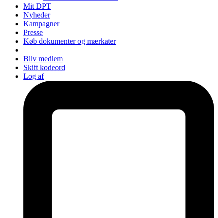
Mit DPT
Nyheder
Kampagner
Presse
Køb dokumenter og mærkater
Bliv medlem
Skift kodeord
Log af