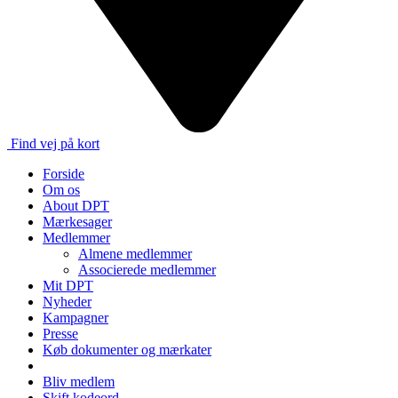
Find vej på kort
Forside
Om os
About DPT
Mærkesager
Medlemmer
Almene medlemmer
Associerede medlemmer
Mit DPT
Nyheder
Kampagner
Presse
Køb dokumenter og mærkater
Bliv medlem
Skift kodeord