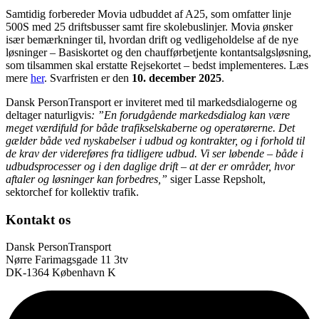
Samtidig forbereder Movia udbuddet af A25, som omfatter linje
500S med 25 driftsbusser samt fire skolebuslinjer. Movia ønsker
især bemærkninger til, hvordan drift og vedligeholdelse af de nye
løsninger – Basiskortet og den chaufførbetjente kontantsalgsløsning,
som tilsammen skal erstatte Rejsekortet – bedst implementeres. Læs
mere
her
. Svarfristen er den
10. december 2025
.
Dansk PersonTransport er inviteret med til markedsdialogerne og
deltager naturligvis
: ”En forudgående markedsdialog kan være
meget værdifuld for både trafikselskaberne og operatørerne. Det
gælder både ved nyskabelser i udbud og kontrakter, og i forhold til
de krav der videreføres fra tidligere udbud. Vi ser løbende – både i
udbudsprocesser og i den daglige drift – at der er områder, hvor
aftaler og løsninger kan forbedres,”
siger Lasse Repsholt,
sektorchef for kollektiv trafik.
Kontakt os
Dansk PersonTransport
Nørre Farimagsgade 11 3tv
DK-1364 København K