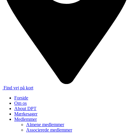
Find vej på kort
Forside
Om os
About DPT
Mærkesager
Medlemmer
Almene medlemmer
Associerede medlemmer