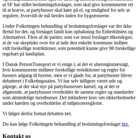
at SF har stillet beslutningsforslaget, som skal give kommunerne ret
til at kræve, at partybusser skal køre på el, og mulighed for selv at
regulere, hvorvidt de må færdes inden for bygrænserne.
Under Folketingets behandling af beslutningsforslaget var der ikke
flertal for det, og forslaget fandt kun opbakning fra Enhedslisten og
Alternativet. Flere af de partier, som var imod forslaget tilkendegav,
at de var skeptiske over for at lade den enkelte kommune indføre
vidt forskellige restriktioner, som potentielt kunne give 98 forskellige
regelsæt på landsplan.
I Dansk PersonTransport er vi enige i, at det er uhensigtsmæssigt,
hvis kommunerne indfører forskellige restriktioner og regler for
bussers adgang til byerne, men er vi glade for, at partybusser bliver
debatteret i Folketingssalen. Vi har selv tidligere været ude og
påpege, at der skal styr på partybussernes kørsel, og at det er
afgørende, at partybusser overholder de samme regler og standarder
som almindelige turistbusser. Det inkluderer krav om sikkerhedsseler
under kørslen og overholdelse af miljøzonereglerne.
Vi følger derfor fortsat debatten tæt.
Du kan følge Folketingets behandling af beslutningsforslaget
her.
Kontakt os