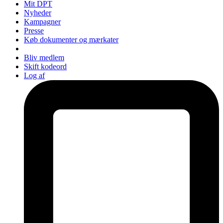
Mit DPT
Nyheder
Kampagner
Presse
Køb dokumenter og mærkater
Bliv medlem
Skift kodeord
Log af