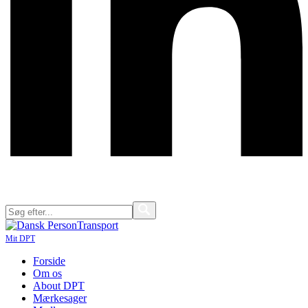
Mit DPT
Forside
Om os
About DPT
Mærkesager