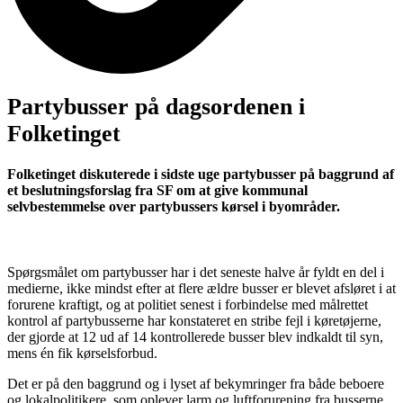
Partybusser på dagsordenen i
Folketinget
Folketinget diskuterede i sidste uge partybusser på baggrund af
et beslutningsforslag fra SF om at give kommunal
selvbestemmelse over partybussers kørsel i byområder.
Spørgsmålet om partybusser har i det seneste halve år fyldt en del i
medierne, ikke mindst efter at flere ældre busser er blevet afsløret i at
forurene kraftigt, og at politiet senest i forbindelse med målrettet
kontrol af partybusserne har konstateret en stribe fejl i køretøjerne,
der gjorde at 12 ud af 14 kontrollerede busser blev indkaldt til syn,
mens én fik kørselsforbud.
Det er på den baggrund og i lyset af bekymringer fra både beboere
og lokalpolitikere, som oplever larm og luftforurening fra busserne,