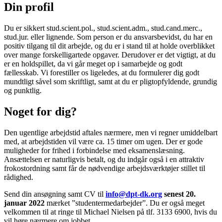
Din profil
Du er sikkert stud.scient.pol., stud.scient.adm., stud.cand.merc.,
stud.jur. eller lignende. Som person er du ansvarsbevidst, du har en
positiv tilgang til dit arbejde, og du er i stand til at holde overblikket
over mange forskelligartede opgaver. Derudover er det vigtigt, at du
er en holdspillet, da vi går meget op i samarbejde og godt
fællesskab. Vi forestiller os ligeledes, at du formulerer dig godt
mundtligt såvel som skriftligt, samt at du er pligtopfyldende, grundig
og punktlig.
Noget for dig?
Den ugentlige arbejdstid aftales nærmere, men vi regner umiddelbart
med, at arbejdstiden vil være ca. 15 timer om ugen. Der er gode
muligheder for frihed i forbindelse med eksamenslæsning.
Ansættelsen er naturligvis betalt, og du indgår også i en attraktiv
frokostordning samt får de nødvendige arbejdsværktøjer stillet til
rådighed.
Send din ansøgning samt CV til
info@dpt-dk.org
senest 20.
januar 2022
mærket ”studentermedarbejder”. Du er også meget
velkommen til at ringe til Michael Nielsen på tlf. 3133 6900, hvis du
vil høre nærmere om jobbet.