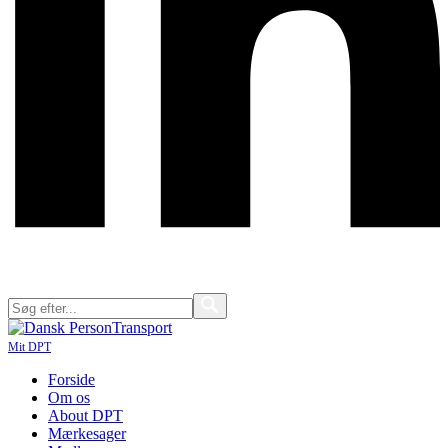
Mit DPT
Forside
Om os
About DPT
Mærkesager