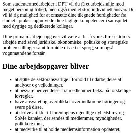
Som studentermedarbejder i DPT vil du få et arbejdsmiljø med
meget personlig frihed, men også med et stort individuelt ansvar. Du
vil få rig mulighed for at omsætte dine tilegnede færdigheder fra
studiet i praksis og udvikle dine faglige kompetencer i samspillet
med dygtige og dedikerede kolleger.
Dine primære arbejdsopgaver vil være at bistå vores fire sektorers
arbejde med såvel juridiske, økonomiske, politiske og strategiske
problemstillinger samt formidle disse i et sprog, som også
vognmændene forstår.
Dine arbejdsopgaver bliver
at støtte de sektoransvarlige i forhold til udarbejdelse af
analyser og vejledninger,
at besvare henvendelser fra medlemmer f.eks. på forskellige
lovregler,
have ansvaret og overblikket over indkomne høringer og
svare på disse,
at skrive artikler til foreningens ugentlige nyhedsbrev og
SoMe kanaler, der sendes til medlemmer, myndigheder,
politikere mm.,
at medvirke til at holde medlemsinformation opdateret.