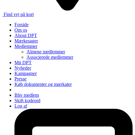
Find vej på kort
Forside
Om os
About DPT
Mærkesager
Medlemmer
Almene medlemmer
Associerede medlemmer
Mit DPT
Nyheder
Kampagner
Presse
Køb dokumenter og mærkater
Bliv medlem
Skift kodeord
Log af