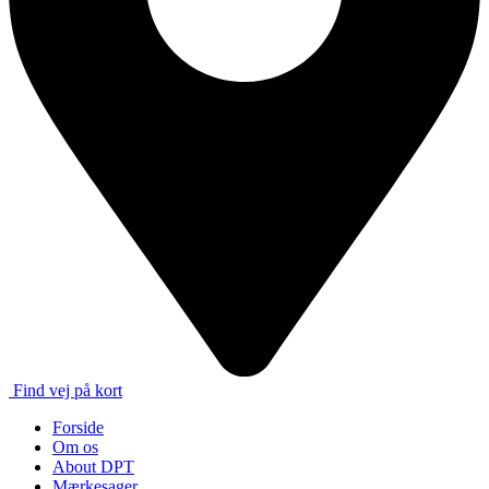
Find vej på kort
Forside
Om os
About DPT
Mærkesager