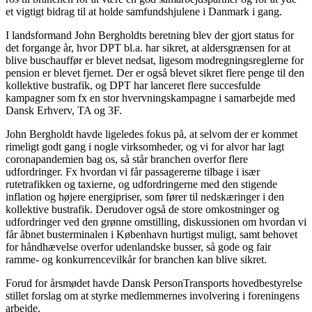
et vigtigt bidrag til at holde samfundshjulene i Danmark i gang.
I landsformand John Bergholdts beretning blev der gjort status for
det forgange år, hvor DPT bl.a. har sikret, at aldersgrænsen for at
blive buschauffør er blevet nedsat, ligesom modregningsreglerne for
pension er blevet fjernet. Der er også blevet sikret flere penge til den
kollektive bustrafik, og DPT har lanceret flere succesfulde
kampagner som fx en stor hvervningskampagne i samarbejde med
Dansk Erhverv, TA og 3F.
John Bergholdt havde ligeledes fokus på, at selvom der er kommet
rimeligt godt gang i nogle virksomheder, og vi for alvor har lagt
coronapandemien bag os, så står branchen overfor flere
udfordringer. Fx hvordan vi får passagererne tilbage i især
rutetrafikken og taxierne, og udfordringerne med den stigende
inflation og højere energipriser, som fører til nedskæringer i den
kollektive bustrafik. Derudover også de store omkostninger og
udfordringer ved den grønne omstilling, diskussionen om hvordan vi
får åbnet busterminalen i København hurtigst muligt, samt behovet
for håndhævelse overfor udenlandske busser, så gode og fair
ramme- og konkurrencevilkår for branchen kan blive sikret.
Forud for årsmødet havde Dansk PersonTransports hovedbestyrelse
stillet forslag om at styrke medlemmernes involvering i foreningens
arbejde.