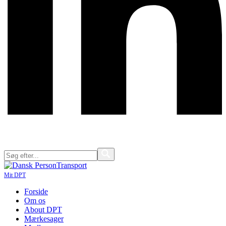
Mit DPT
Forside
Om os
About DPT
Mærkesager