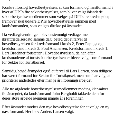
Konkret forslog hovedbestyrelsen, at kun formand og næstformand i
hver af DPTs fire sektorbestyrelser, som bliver valgt iblandt de
sektorbestyrelsesmedlemmer som vælges på DPTs tre kredsmøder,
fremover skal udgøre DPTs hovedbestyrelse sammen med
landsformanden, som vælges direkte på årsmødet.
Da vedtægtsændringen blev enstemmigt vedtaget med
ikrafttrædelsesdato samme dag, betød det et farvel til
hovedbestyrelsen for kredsformand i kreds 2, Peter Papuga og
kredsformand i kreds 3, Poul Anchersen. Kredsformand i kreds 1,
Lars Brøchner fortsætter i Hovedbestyrelsen, da han efter
kredsmøderne af turistsektorbestyrelsen er blevet valgt som formand
for Sektor for Turistkørsel.
Samtidig betød årsmødet også et farvel til Lars Larsen, som tidligere
har været formand for Sektor for Turistkørsel, men som har valgt at
prioriterer anderledes efter mange år i foreningsarbejdet.
Alle tre afgående hovedbestyrelsesmedlemmer modtog klapsalver
fra årsmødet, da landsformand John Bergholdt takkede dem for
deres store arbejde igennem mange år i foreningen.
Efter årsmødet mødtes den nye hovedbestyrelse for at vælge en ny
næstformand. Her blev Anders Larsen valgt.