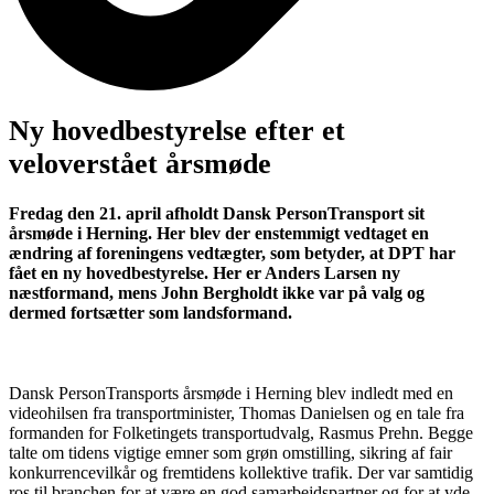
Ny hovedbestyrelse efter et
veloverstået årsmøde
Fredag den 21. april afholdt Dansk PersonTransport sit
årsmøde i Herning. Her blev der enstemmigt vedtaget en
ændring af foreningens vedtægter, som betyder, at DPT har
fået en ny hovedbestyrelse. Her er Anders Larsen ny
næstformand, mens John Bergholdt ikke var på valg og
dermed fortsætter som landsformand.
Dansk PersonTransports årsmøde i Herning blev indledt med en
videohilsen fra transportminister, Thomas Danielsen og en tale fra
formanden for Folketingets transportudvalg, Rasmus Prehn. Begge
talte om tidens vigtige emner som grøn omstilling, sikring af fair
konkurrencevilkår og fremtidens kollektive trafik. Der var samtidig
ros til branchen for at være en god samarbejdspartner og for at yde