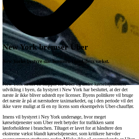
New York bremser Uber
New Yorks bystyre slår bremsen i for Ubers vækst.
New York sætter en stopper for Uber og andre kørselstjenesters
udvikling i byen, da bystyret i New York har besluttet, at der det
næste år ikke bliver udstedt nye licenser. Byens politikere vil bruge
det næste år på at nærstudere taximarkedet, og i den periode vil det
ikke være muligt at få en ny licens som eksempelvis Uber-chauffør.
Imens vil bystyret i Ney York undersøge, hvor meget
kørselstjenester som Uber reelt betyder for trafikken samt
lønforholdene i branchen. Tiltaget er lavet for at håndtere den
ekstreme vækst blandt kørselstjenester, som kritikere hævder