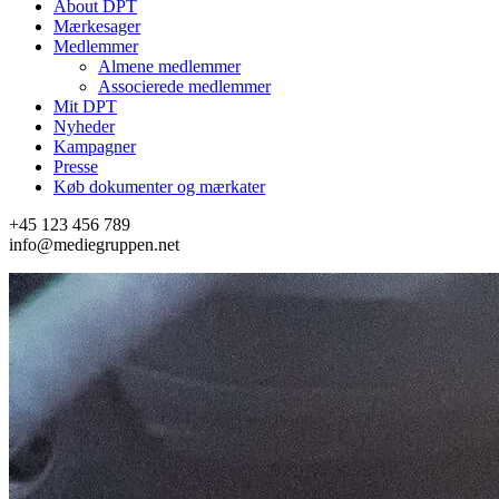
About DPT
Mærkesager
Medlemmer
Almene medlemmer
Associerede medlemmer
Mit DPT
Nyheder
Kampagner
Presse
Køb dokumenter og mærkater
+45 123 456 789
info@mediegruppen.net