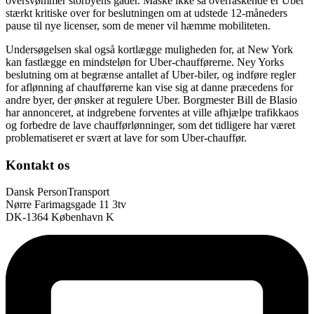
oversvømmer storbyens gader. Måske ikke så overraskende er Uber
stærkt kritiske over for beslutningen om at udstede 12-måneders
pause til nye licenser, som de mener vil hæmme mobiliteten.
Undersøgelsen skal også kortlægge muligheden for, at New York
kan fastlægge en mindsteløn for Uber-chaufførerne. Ney Yorks
beslutning om at begrænse antallet af Uber-biler, og indføre regler
for aflønning af chaufførerne kan vise sig at danne præcedens for
andre byer, der ønsker at regulere Uber. Borgmester Bill de Blasio
har annonceret, at indgrebene forventes at ville afhjælpe trafikkaos
og forbedre de lave chaufførlønninger, som det tidligere har været
problematiseret er svært at lave for som Uber-chauffør.
Kontakt os
Dansk PersonTransport
Nørre Farimagsgade 11 3tv
DK-1364 København K