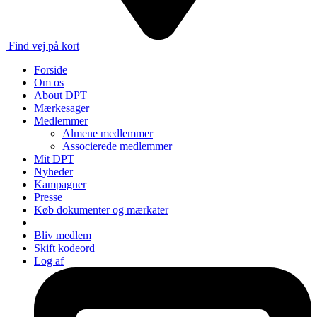
Find vej på kort
Forside
Om os
About DPT
Mærkesager
Medlemmer
Almene medlemmer
Associerede medlemmer
Mit DPT
Nyheder
Kampagner
Presse
Køb dokumenter og mærkater
Bliv medlem
Skift kodeord
Log af