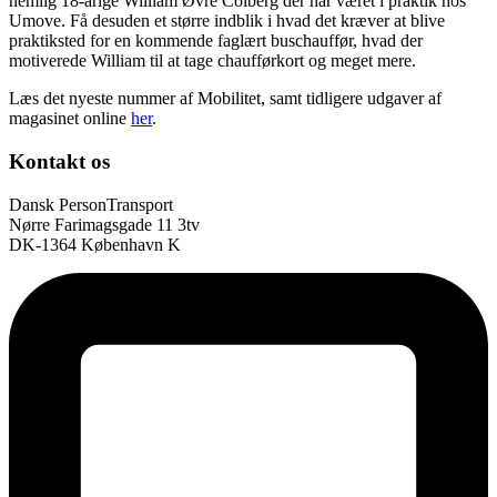
nemlig 18-årige William Øvre Colberg der har været i praktik hos
Umove. Få desuden et større indblik i hvad det kræver at blive
praktiksted for en kommende faglært buschauffør, hvad der
motiverede William til at tage chaufførkort og meget mere.
Læs det nyeste nummer af Mobilitet, samt tidligere udgaver af
magasinet online
her
.
Kontakt os
Dansk PersonTransport
Nørre Farimagsgade 11 3tv
DK-1364 København K