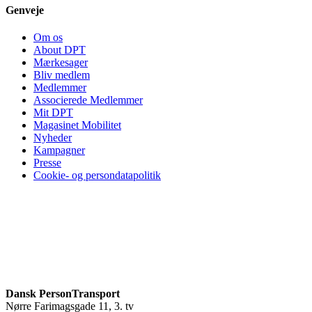
Genveje
Om os
About DPT
Mærkesager
Bliv medlem
Medlemmer
Associerede Medlemmer
Mit DPT
Magasinet Mobilitet
Nyheder
Kampagner
Presse
Cookie- og persondatapolitik
Dansk PersonTransport
Nørre Farimagsgade 11, 3. tv