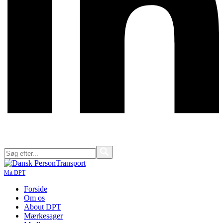
Mit DPT
Forside
Om os
About DPT
Mærkesager