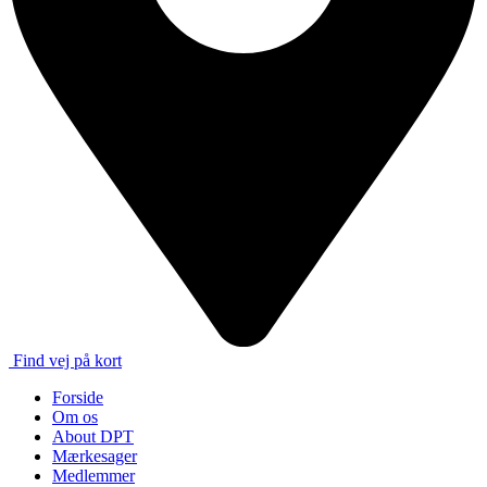
Find vej på kort
Forside
Om os
About DPT
Mærkesager
Medlemmer