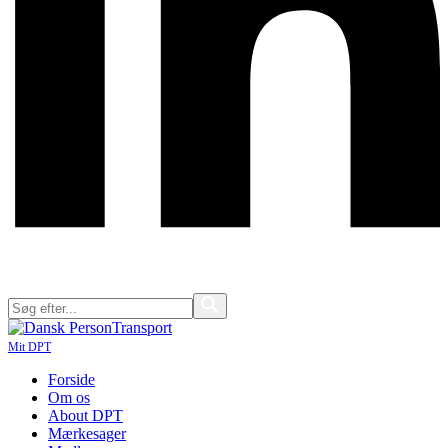
Mit DPT
Forside
Om os
About DPT
Mærkesager