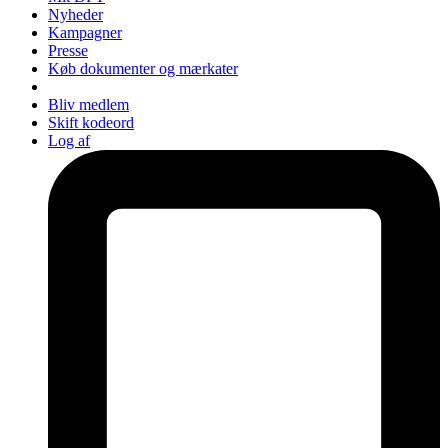
Nyheder
Kampagner
Presse
Køb dokumenter og mærkater
Bliv medlem
Skift kodeord
Log af