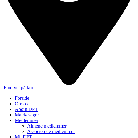
Find vej på kort
Forside
Om os
About DPT
Mærkesager
Medlemmer
Almene medlemmer
Associerede medlemmer
Mit DPT