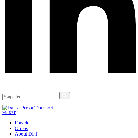
Mit DPT
Forside
Om os
About DPT