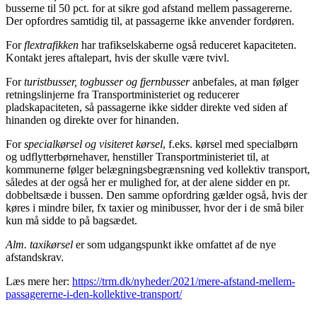
busserne til 50 pct. for at sikre god afstand mellem passagererne.
Der opfordres samtidig til, at passagerne ikke anvender fordøren.
For
flextrafikken
har trafikselskaberne også reduceret kapaciteten.
Kontakt jeres aftalepart, hvis der skulle være tvivl.
For
turistbusser, togbusser og fjernbusser
anbefales, at man følger
retningslinjerne fra Transportministeriet og reducerer
pladskapaciteten, så passagerne ikke sidder direkte ved siden af
hinanden og direkte over for hinanden.
For
specialkørsel og visiteret kørsel
, f.eks. kørsel med specialbørn
og udflytterbørnehaver, henstiller Transportministeriet til, at
kommunerne følger belægningsbegrænsning ved kollektiv transport,
således at der også her er mulighed for, at der alene sidder en pr.
dobbeltsæde i bussen. Den samme opfordring gælder også, hvis der
køres i mindre biler, fx taxier og minibusser, hvor der i de små biler
kun må sidde to på bagsædet.
Alm. taxikørsel
er som udgangspunkt ikke omfattet af de nye
afstandskrav.
Læs mere her:
https://trm.dk/nyheder/2021/mere-afstand-mellem-
passagererne-i-den-kollektive-transport/