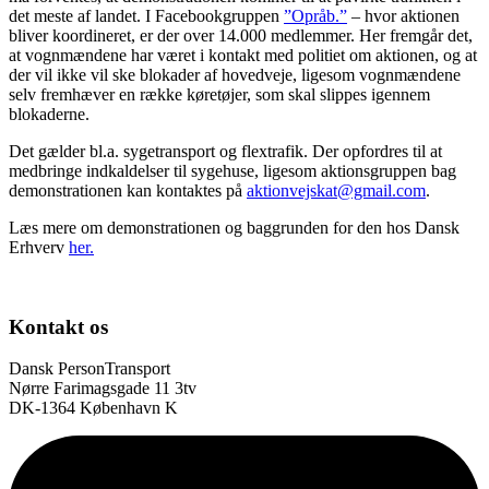
det meste af landet. I Facebookgruppen
”Opråb.”
– hvor aktionen
bliver koordineret, er der over 14.000 medlemmer. Her fremgår det,
at vognmændene har været i kontakt med politiet om aktionen, og at
der vil ikke vil ske blokader af hovedveje, ligesom vognmændene
selv fremhæver en række køretøjer, som skal slippes igennem
blokaderne.
Det gælder bl.a. sygetransport og flextrafik. Der opfordres til at
medbringe indkaldelser til sygehuse, ligesom aktionsgruppen bag
demonstrationen kan kontaktes på
aktionvejskat@gmail.com
.
Læs mere om demonstrationen og baggrunden for den hos Dansk
Erhverv
her.
Kontakt os
Dansk PersonTransport
Nørre Farimagsgade 11 3tv
DK-1364 København K