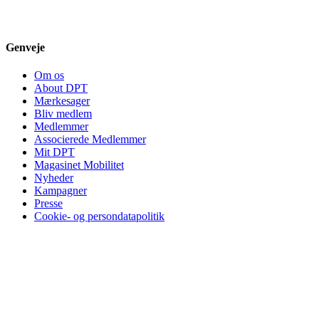
Genveje
Om os
About DPT
Mærkesager
Bliv medlem
Medlemmer
Associerede Medlemmer
Mit DPT
Magasinet Mobilitet
Nyheder
Kampagner
Presse
Cookie- og persondatapolitik