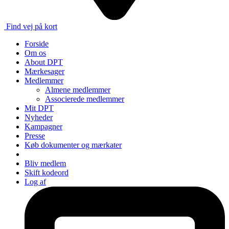
Find vej på kort
Forside
Om os
About DPT
Mærkesager
Medlemmer
Almene medlemmer
Associerede medlemmer
Mit DPT
Nyheder
Kampagner
Presse
Køb dokumenter og mærkater
Bliv medlem
Skift kodeord
Log af