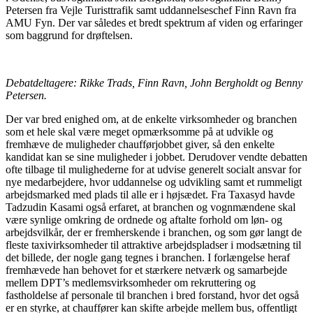
Petersen fra Vejle Turisttrafik samt uddannelseschef Finn Ravn fra
AMU Fyn. Der var således et bredt spektrum af viden og erfaringer
som baggrund for drøftelsen.
Debatdeltagere: Rikke Trads, Finn Ravn, John Bergholdt og Benny
Petersen.
Der var bred enighed om, at de enkelte virksomheder og branchen
som et hele skal være meget opmærksomme på at udvikle og
fremhæve de muligheder chaufførjobbet giver, så den enkelte
kandidat kan se sine muligheder i jobbet. Derudover vendte debatten
ofte tilbage til mulighederne for at udvise generelt socialt ansvar for
nye medarbejdere, hvor uddannelse og udvikling samt et rummeligt
arbejdsmarked med plads til alle er i højsædet. Fra Taxasyd havde
Tadzudin Kasami også erfaret, at branchen og vognmændene skal
være synlige omkring de ordnede og aftalte forhold om løn- og
arbejdsvilkår, der er fremherskende i branchen, og som gør langt de
fleste taxivirksomheder til attraktive arbejdspladser i modsætning til
det billede, der nogle gang tegnes i branchen. I forlængelse heraf
fremhævede han behovet for et stærkere netværk og samarbejde
mellem DPT’s medlemsvirksomheder om rekruttering og
fastholdelse af personale til branchen i bred forstand, hvor det også
er en styrke, at chauffører kan skifte arbejde mellem bus, offentligt