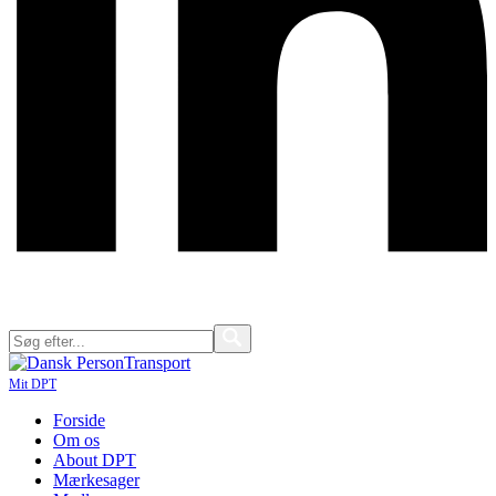
Mit DPT
Forside
Om os
About DPT
Mærkesager