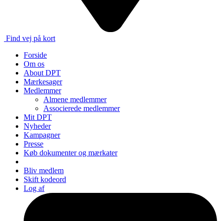
Find vej på kort
Forside
Om os
About DPT
Mærkesager
Medlemmer
Almene medlemmer
Associerede medlemmer
Mit DPT
Nyheder
Kampagner
Presse
Køb dokumenter og mærkater
Bliv medlem
Skift kodeord
Log af