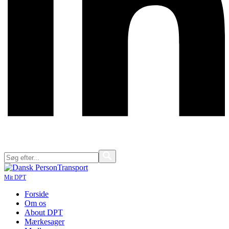
Mit DPT
Forside
Om os
About DPT
Mærkesager