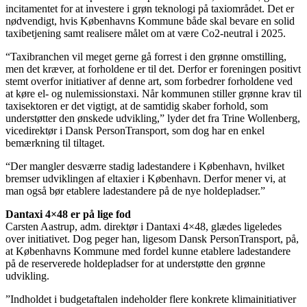
incitamentet for at investere i grøn teknologi på taxiområdet. Det er
nødvendigt, hvis Københavns Kommune både skal bevare en solid
taxibetjening samt realisere målet om at være Co2-neutral i 2025.
“Taxibranchen vil meget gerne gå forrest i den grønne omstilling,
men det kræver, at forholdene er til det. Derfor er foreningen positivt
stemt overfor initiativer af denne art, som forbedrer forholdene ved
at køre el- og nulemissionstaxi. Når kommunen stiller grønne krav til
taxisektoren er det vigtigt, at de samtidig skaber forhold, som
understøtter den ønskede udvikling,” lyder det fra Trine Wollenberg,
vicedirektør i Dansk PersonTransport, som dog har en enkel
bemærkning til tiltaget.
“Der mangler desværre stadig ladestandere i København, hvilket
bremser udviklingen af eltaxier i København. Derfor mener vi, at
man også bør etablere ladestandere på de nye holdepladser.”
Dantaxi 4×48 er på lige fod
Carsten Aastrup, adm. direktør i Dantaxi 4×48, glædes ligeledes
over initiativet. Dog peger han, ligesom Dansk PersonTransport, på,
at Københavns Kommune med fordel kunne etablere ladestandere
på de reserverede holdepladser for at understøtte den grønne
udvikling.
”Indholdet i budgetaftalen indeholder flere konkrete klimainitiativer