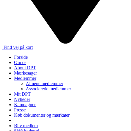
Find vej på kort
Forside
Om os
About DPT
Mærkesager
Medlemmer
Almene medlemmer
Associerede medlemmer
Mit DPT
Nyheder
Kampagner
Presse
Køb dokumenter og mærkater
Bliv medlem
Skift kodeord