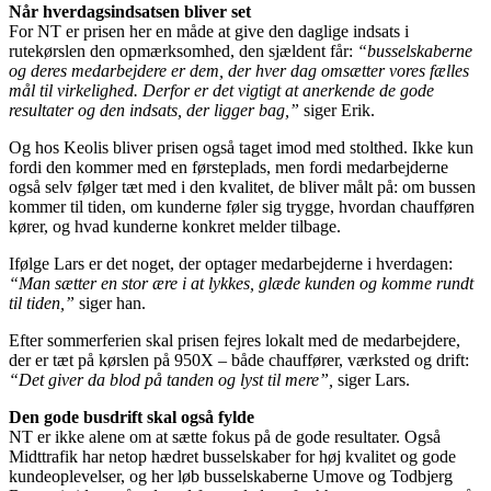
Når hverdagsindsatsen bliver set
For NT er prisen her en måde at give den daglige indsats i
rutekørslen den opmærksomhed, den sjældent får:
“busselskaberne
og deres medarbejdere er dem, der hver dag omsætter vores fælles
mål til virkelighed. Derfor er det vigtigt at anerkende de gode
resultater og den indsats, der ligger bag,”
siger Erik.
Og hos Keolis bliver prisen også taget imod med stolthed. Ikke kun
fordi den kommer med en førsteplads, men fordi medarbejderne
også selv følger tæt med i den kvalitet, de bliver målt på: om bussen
kommer til tiden, om kunderne føler sig trygge, hvordan chaufføren
kører, og hvad kunderne konkret melder tilbage.
Ifølge Lars er det noget, der optager medarbejderne i hverdagen:
“Man sætter en stor ære i at lykkes, glæde kunden og komme rundt
til tiden,”
siger han.
Efter sommerferien skal prisen fejres lokalt med de medarbejdere,
der er tæt på kørslen på 950X – både chauffører, værksted og drift:
“Det giver da blod på tanden og lyst til mere”,
siger Lars.
Den gode busdrift skal også fylde
NT er ikke alene om at sætte fokus på de gode resultater. Også
Midttrafik har netop hædret busselskaber for høj kvalitet og gode
kundeoplevelser, og her løb busselskaberne Umove og Todbjerg