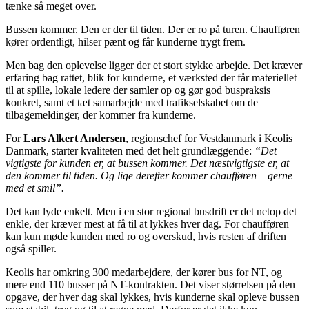
tænke så meget over.
Bussen kommer. Den er der til tiden. Der er ro på turen. Chaufføren
kører ordentligt, hilser pænt og får kunderne trygt frem.
Men bag den oplevelse ligger der et stort stykke arbejde. Det kræver
erfaring bag rattet, blik for kunderne, et værksted der får materiellet
til at spille, lokale ledere der samler op og gør god buspraksis
konkret, samt et tæt samarbejde med trafikselskabet om de
tilbagemeldinger, der kommer fra kunderne.
For
Lars Alkert Andersen
, regionschef for Vestdanmark i Keolis
Danmark, starter kvaliteten med det helt grundlæggende:
“Det
vigtigste for kunden er, at bussen kommer. Det næstvigtigste er, at
den kommer til tiden. Og lige derefter kommer chaufføren – gerne
med et smil”.
Det kan lyde enkelt. Men i en stor regional busdrift er det netop det
enkle, der kræver mest at få til at lykkes hver dag. For chaufføren
kan kun møde kunden med ro og overskud, hvis resten af driften
også spiller.
Keolis har omkring 300 medarbejdere, der kører bus for NT, og
mere end 110 busser på NT-kontrakten. Det viser størrelsen på den
opgave, der hver dag skal lykkes, hvis kunderne skal opleve bussen