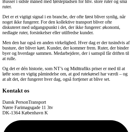
Busser i sidste måned med førstepladsen for hhv. store ruter og små
ruter.
Det er et vigtigt signal i en branche, der ofte først bliver synlig, når
noget ikke fungerer. For den kollektive transport bliver ofte
diskuteret med udgangspunkt i det, der ikke fungerer: økonomi,
nedlagte ruter, forsinkelser eller utilfredse kunder.
Men den har også en anden virkelighed. Hver dag er der tusindvis af
busture, der bliver kørt. Kunder, der kommer frem. Ruter, der binder
byer og hverdage sammen. Medarbejdere, der i samspil får driften til
at rulle.
Og det er dén historie, som NT’s og Midttrafiks priser er med til at
løfte som en vigtig påmindelse om, at god rutekørsel har værdi – og
at alt det, der fungerer hver dag, også fortjener at blive set.
Kontakt os
Dansk PersonTransport
Nørre Farimagsgade 11 3tv
DK-1364 København K