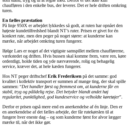
som stabil, tryg og til at regne med. Derfor er det ikke kun
chaufføren i den enkelte bus, der leverer. Det er hele driften omkring
turen.
En fælles præstation
På linje 950X er arbejdet lykkedes så godt, at ruten har opnået den
højeste kundetilfredshed blandt NT’s ruter. Prisen er givet for én
konkret rute, men den peger på noget større: at kunderne kan
mærke, når arbejdet omkring turen fungerer.
Ifølge Lars er noget af det vigtigste samspillet mellem chaufførerne,
værkstedet og driften. Hvis bussen skal komme frem, være ren, køre
ordentligt, holde tiden og yde nærværende, rolig og behagelig
service, kræver det, at hele kæden fungerer.
Hos NT peger driftschef
Erik Frederiksen
på det samme: god
kvalitet i kollektiv transport er summen af mange ting, der skal spille
sammen: “
Det handler først og fremmest om, at kunderne får en
stabil, tryg og pålidelig rejse. Det betyder blandt andet høj
regularitet, punktlighed, god kundeservice og velholdte køretøjer
”.
Derfor er prisen også mere end en anerkendelse af én linje. Den er
en anerkendelse af det fælles arbejde, der får rutekørslen til at
fungere hver eneste dag – og som kunderne først for alvor lægger
mærke til, når det ikke gør.