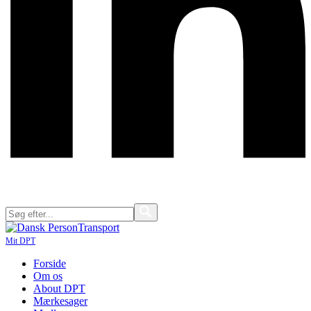
Mit DPT
Forside
Om os
About DPT
Mærkesager