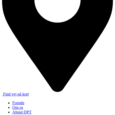
Find vej på kort
Forside
Om os
About DPT