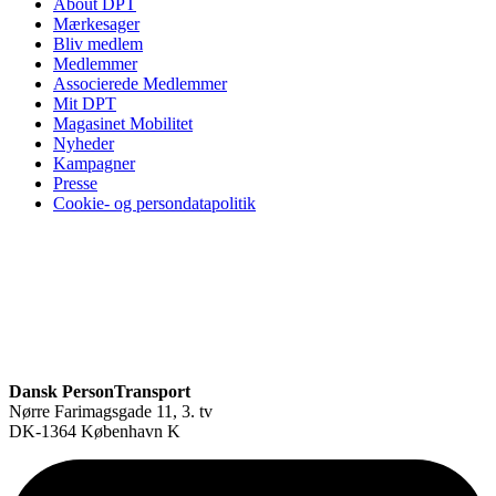
About DPT
Mærkesager
Bliv medlem
Medlemmer
Associerede Medlemmer
Mit DPT
Magasinet Mobilitet
Nyheder
Kampagner
Presse
Cookie- og persondatapolitik
Dansk PersonTransport
Nørre Farimagsgade 11, 3. tv
DK-1364 København K