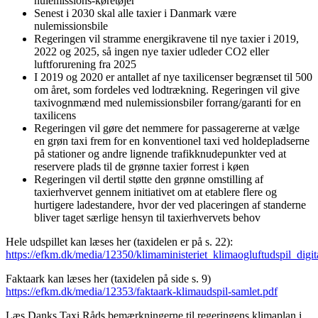
nulemissions-køretøjer
Senest i 2030 skal alle taxier i Danmark være
nulemissionsbile
Regeringen vil stramme energikravene til nye taxier i 2019,
2022 og 2025, så ingen nye taxier udleder CO2 eller
luftforurening fra 2025
I 2019 og 2020 er antallet af nye taxilicenser begrænset til 500
om året, som fordeles ved lodtrækning. Regeringen vil give
taxivognmænd med nulemissionsbiler forrang/garanti for en
taxilicens
Regeringen vil gøre det nemmere for passagererne at vælge
en grøn taxi frem for en konventionel taxi ved holdepladserne
på stationer og andre lignende trafikknudepunkter ved at
reservere plads til de grønne taxier forrest i køen
Regeringen vil dertil støtte den grønne omstilling af
taxierhvervet gennem initiativet om at etablere flere og
hurtigere ladestandere, hvor der ved placeringen af standerne
bliver taget særlige hensyn til taxierhvervets behov
Hele udspillet kan læses her (taxidelen er på s. 22):
https://efkm.dk/media/12350/klimaministeriet_klimaogluftudspil_digit
Faktaark kan læses her (taxidelen på side s. 9)
https://efkm.dk/media/12353/faktaark-klimaudspil-samlet.pdf
Læs Danks Taxi Råds bemærkningerne til regeringens klimaplan i