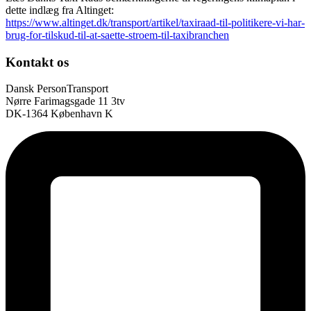
dette indlæg fra Altinget:
https://www.altinget.dk/transport/artikel/taxiraad-til-politikere-vi-har-
brug-for-tilskud-til-at-saette-stroem-til-taxibranchen
Kontakt os
Dansk PersonTransport
Nørre Farimagsgade 11 3tv
DK-1364 København K