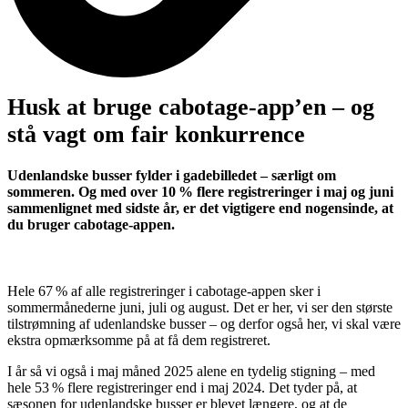
Husk at bruge cabotage‑app’en – og
stå vagt om fair konkurrence
Udenlandske busser fylder i gadebilledet – særligt om
sommeren. Og med over 10 % flere registreringer i maj og juni
sammenlignet med sidste år, er det vigtigere end nogensinde, at
du bruger cabotage‑appen.
Hele 67 % af alle registreringer i cabotage‑appen sker i
sommermånederne juni, juli og august. Det er her, vi ser den største
tilstrømning af udenlandske busser – og derfor også her, vi skal være
ekstra opmærksomme på at få dem registreret.
I år så vi også i maj måned 2025 alene en tydelig stigning – med
hele 53 % flere registreringer end i maj 2024. Det tyder på, at
sæsonen for udenlandske busser er blevet længere, og at de