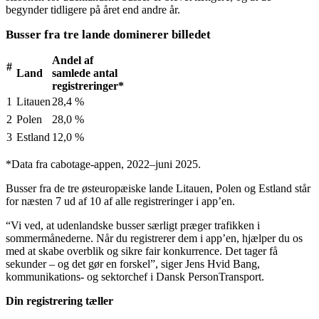
begynder tidligere på året end andre år.
Busser fra tre lande dominerer billedet
Andel af
#
Land
samlede antal
registreringer*
1
Litauen
28,4 %
2
Polen
28,0 %
3
Estland
12,0 %
*Data fra cabotage‑appen, 2022–juni 2025.
Busser fra de tre østeuropæiske lande Litauen, Polen og Estland står
for næsten 7 ud af 10 af alle registreringer i app’en.
“Vi ved, at udenlandske busser særligt præger trafikken i
sommermånederne. Når du registrerer dem i app’en, hjælper du os
med at skabe overblik og sikre fair konkurrence. Det tager få
sekunder – og det gør en forskel”, siger Jens Hvid Bang,
kommunikations- og sektorchef i Dansk PersonTransport.
Din registrering tæller