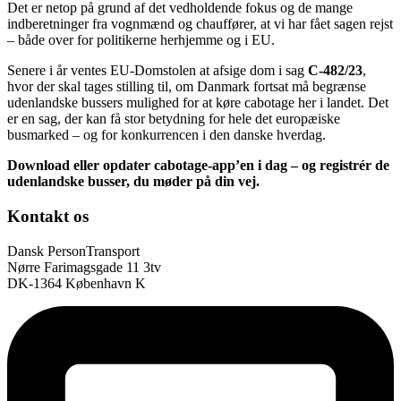
Det er netop på grund af det vedholdende fokus og de mange
indberetninger fra vognmænd og chauffører, at vi har fået sagen rejst
– både over for politikerne herhjemme og i EU.
Senere i år ventes EU-Domstolen at afsige dom i sag
C-482/23
,
hvor der skal tages stilling til, om Danmark fortsat må begrænse
udenlandske bussers mulighed for at køre cabotage her i landet. Det
er en sag, der kan få stor betydning for hele det europæiske
busmarked – og for konkurrencen i den danske hverdag.
Download eller opdater cabotage‑app’en i dag – og registrér de
udenlandske busser, du møder på din vej.
Kontakt os
Dansk PersonTransport
Nørre Farimagsgade 11 3tv
DK-1364 København K