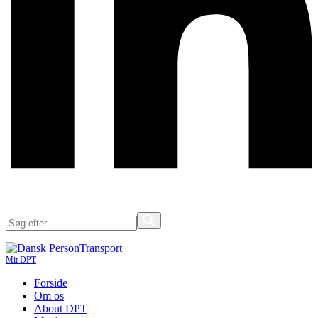
Mit DPT
Forside
Om os
About DPT