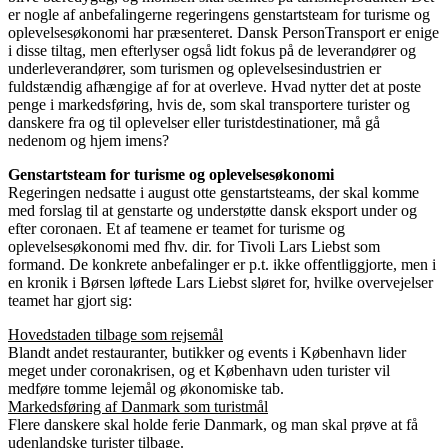
er nogle af anbefalingerne regeringens genstartsteam for turisme og
oplevelsesøkonomi har præsenteret. Dansk PersonTransport er enige
i disse tiltag, men efterlyser også lidt fokus på de leverandører og
underleverandører, som turismen og oplevelsesindustrien er
fuldstændig afhængige af for at overleve. Hvad nytter det at poste
penge i markedsføring, hvis de, som skal transportere turister og
danskere fra og til oplevelser eller turistdestinationer, må gå
nedenom og hjem imens?
Genstartsteam for turisme og oplevelsesøkonomi
Regeringen nedsatte i august otte genstartsteams, der skal komme
med forslag til at genstarte og understøtte dansk eksport under og
efter coronaen. Et af teamene er teamet for turisme og
oplevelsesøkonomi med fhv. dir. for Tivoli Lars Liebst som
formand. De konkrete anbefalinger er p.t. ikke offentliggjorte, men i
en kronik i Børsen løftede Lars Liebst sløret for, hvilke overvejelser
teamet har gjort sig:
Hovedstaden tilbage som rejsemål
Blandt andet restauranter, butikker og events i København lider
meget under coronakrisen, og et København uden turister vil
medføre tomme lejemål og økonomiske tab.
Markedsføring af Danmark som turistmål
Flere danskere skal holde ferie Danmark, og man skal prøve at få
udenlandske turister tilbage.