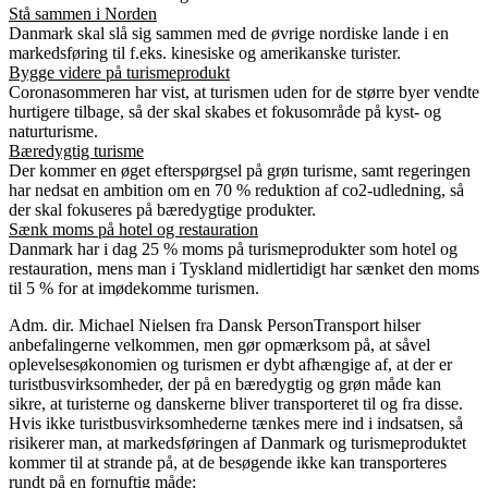
Stå sammen i Norden
Danmark skal slå sig sammen med de øvrige nordiske lande i en
markedsføring til f.eks. kinesiske og amerikanske turister.
Bygge videre på turismeprodukt
Coronasommeren har vist, at turismen uden for de større byer vendte
hurtigere tilbage, så der skal skabes et fokusområde på kyst- og
naturturisme.
Bæredygtig turisme
Der kommer en øget efterspørgsel på grøn turisme, samt regeringen
har nedsat en ambition om en 70 % reduktion af co2-udledning, så
der skal fokuseres på bæredygtige produkter.
Sænk moms på hotel og restauration
Danmark har i dag 25 % moms på turismeprodukter som hotel og
restauration, mens man i Tyskland midlertidigt har sænket den moms
til 5 % for at imødekomme turismen.
Adm. dir. Michael Nielsen fra Dansk PersonTransport hilser
anbefalingerne velkommen, men gør opmærksom på, at såvel
oplevelsesøkonomien og turismen er dybt afhængige af, at der er
turistbusvirksomheder, der på en bæredygtig og grøn måde kan
sikre, at turisterne og danskerne bliver transporteret til og fra disse.
Hvis ikke turistbusvirksomhederne tænkes mere ind i indsatsen, så
risikerer man, at markedsføringen af Danmark og turismeproduktet
kommer til at strande på, at de besøgende ikke kan transporteres
rundt på en fornuftig måde: