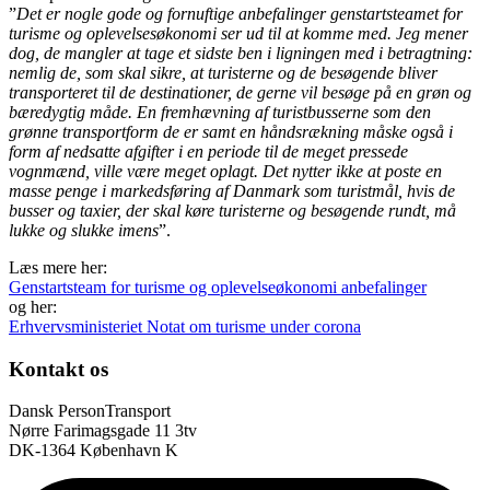
”
Det er nogle gode og fornuftige anbefalinger genstartsteamet for
turisme og oplevelsesøkonomi ser ud til at komme med. Jeg mener
dog, de mangler at tage et sidste ben i ligningen med i betragtning:
nemlig de, som skal sikre, at turisterne og de besøgende bliver
transporteret til de destinationer, de gerne vil besøge på en grøn og
bæredygtig måde. En fremhævning af turistbusserne som den
grønne transportform de er samt en håndsrækning måske også i
form af nedsatte afgifter i en periode til de meget pressede
vognmænd, ville være meget oplagt. Det nytter ikke at poste en
masse penge i markedsføring af Danmark som turistmål, hvis de
busser og taxier, der skal køre turisterne og besøgende rundt, må
lukke og slukke imens
”.
Læs mere her:
Genstartsteam for turisme og oplevelseøkonomi anbefalinger
og her:
Erhvervsministeriet Notat om turisme under corona
Kontakt os
Dansk PersonTransport
Nørre Farimagsgade 11 3tv
DK-1364 København K