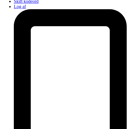
Skift kodeord
Log af