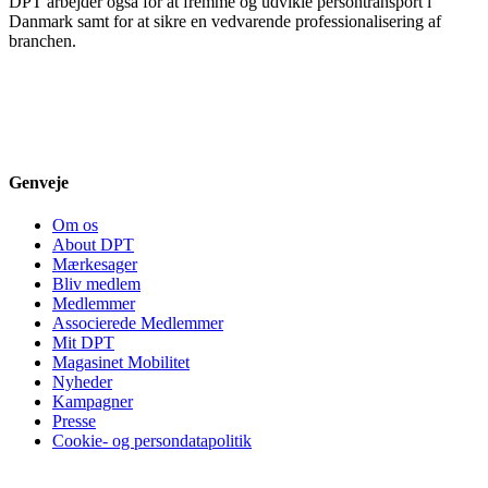
DPT arbejder også for at fremme og udvikle persontransport i
Danmark samt for at sikre en vedvarende professionalisering af
branchen.
Genveje
Om os
About DPT
Mærkesager
Bliv medlem
Medlemmer
Associerede Medlemmer
Mit DPT
Magasinet Mobilitet
Nyheder
Kampagner
Presse
Cookie- og persondatapolitik