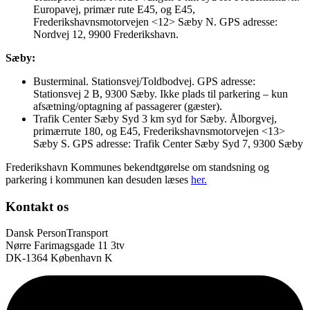
Europavej, primær rute E45, og E45,
Frederikshavnsmotorvejen <12> Sæby N. GPS adresse:
Nordvej 12, 9900 Frederikshavn.
Sæby:
Busterminal. Stationsvej/Toldbodvej. GPS adresse:
Stationsvej 2 B, 9300 Sæby. Ikke plads til parkering – kun
afsætning/optagning af passagerer (gæster).
Trafik Center Sæby Syd 3 km syd for Sæby. Ålborgvej,
primærrute 180, og E45, Frederikshavnsmotorvejen <13>
Sæby S. GPS adresse: Trafik Center Sæby Syd 7, 9300 Sæby
Frederikshavn Kommunes bekendtgørelse om standsning og
parkering i kommunen kan desuden læses
her.
Kontakt os
Dansk PersonTransport
Nørre Farimagsgade 11 3tv
DK-1364 København K