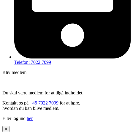
Telefon: 7022 7099
Bliv medlem
Hov – du kan ikke tilgå dette indhold
Du skal være medlem for at tilgå indholdet.
Kontakt os på
+45 7022 7099
for at høre,
hvordan du kan blive medlem.
Eller log ind
her
×