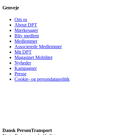
Genveje
Om os
About DPT
Mærkesager
Bliv medlem
Medlemmer
Associerede Medlemmer
Mit DPT
Magasinet Mobilitet
Nyheder
Kampagner
Presse
Cookie- og persondatapolitik
Dansk PersonTransport