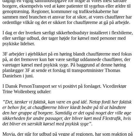
dagligt en vigtig samfundsopgave for nogle af vores mest sårbare
borgere, eksempelvis ved at køre patienter til sygehus eller ældre til
genoptræning. Regioner, kommuner og trafikselskaberne har
sammen med branchen et ansvar for at sikre, at vores chauffører har
ordentlige vilkår og det er sikkert for chaufførerne at gå på arbejde.
I dag er der hverken særligt sikkerhedsudstyr installeret i flexbilerne,
eller særlige udbud, der tager højde for kørsel med personer med
psykiske lidelser.
3F arbejder i øjeblikket på en høring blandt chaufførerne med fokus
på, at det fremover kun bør være særligt uddannede chauffører, der
varetager kørsel med psykisk syge. På baggrund af denne høring
planlægger 3F at sende et forslag til transportminister Thomas
Danielsen i juni.
I Dansk PersonTransport ser vi positivt på forslaget. Vicedirektør
Trine Wollenberg udtaler:
”Det, tænker vi faktisk, kan være en god idé. Netop fordi her faktisk
er behov for, at chaufførerne bliver klædt bedre på til at håndtere
den her gruppe af borgere. Samtidig er det også noget der ville øge
sikkerheden for andre passager, der bliver kørt med Flextrafik, hvis
det bliver en særskilt kørsel med psykisk syge”.
Movia, der står for udbud på vegne af regionen, har som reaktion på