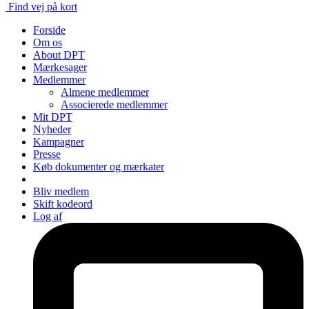
Find vej på kort
Forside
Om os
About DPT
Mærkesager
Medlemmer
Almene medlemmer
Associerede medlemmer
Mit DPT
Nyheder
Kampagner
Presse
Køb dokumenter og mærkater
Bliv medlem
Skift kodeord
Log af