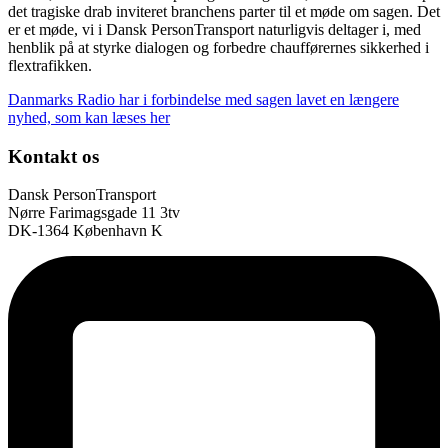
det tragiske drab inviteret branchens parter til et møde om sagen. Det
er et møde, vi i Dansk PersonTransport naturligvis deltager i, med
henblik på at styrke dialogen og forbedre chaufførernes sikkerhed i
flextrafikken.
Danmarks Radio har i forbindelse med sagen lavet en længere
nyhed, som kan læses her
Kontakt os
Dansk PersonTransport
Nørre Farimagsgade 11 3tv
DK-1364 København K