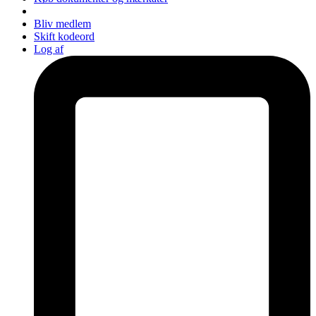
Bliv medlem
Skift kodeord
Log af