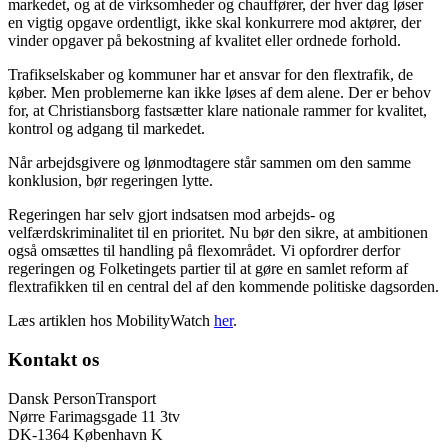
markedet, og at de virksomheder og chauffører, der hver dag løser
en vigtig opgave ordentligt, ikke skal konkurrere mod aktører, der
vinder opgaver på bekostning af kvalitet eller ordnede forhold.
Trafikselskaber og kommuner har et ansvar for den flextrafik, de
køber. Men problemerne kan ikke løses af dem alene. Der er behov
for, at Christiansborg fastsætter klare nationale rammer for kvalitet,
kontrol og adgang til markedet.
Når arbejdsgivere og lønmodtagere står sammen om den samme
konklusion, bør regeringen lytte.
Regeringen har selv gjort indsatsen mod arbejds- og
velfærdskriminalitet til en prioritet. Nu bør den sikre, at ambitionen
også omsættes til handling på flexområdet. Vi opfordrer derfor
regeringen og Folketingets partier til at gøre en samlet reform af
flextrafikken til en central del af den kommende politiske dagsorden.
Læs artiklen hos MobilityWatch
her
.
Kontakt os
Dansk PersonTransport
Nørre Farimagsgade 11 3tv
DK-1364 København K