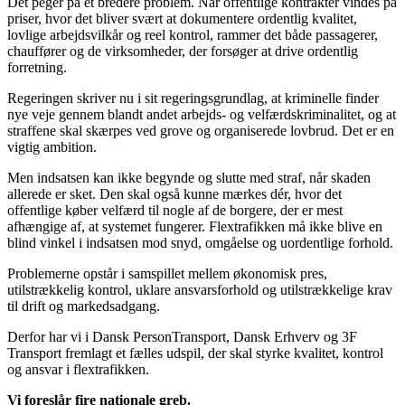
Det peger på et bredere problem. Når offentlige kontrakter vindes på
priser, hvor det bliver svært at dokumentere ordentlig kvalitet,
lovlige arbejdsvilkår og reel kontrol, rammer det både passagerer,
chauffører og de virksomheder, der forsøger at drive ordentlig
forretning.
Regeringen skriver nu i sit regeringsgrundlag, at kriminelle finder
nye veje gennem blandt andet arbejds- og velfærdskriminalitet, og at
straffene skal skærpes ved grove og organiserede lovbrud. Det er en
vigtig ambition.
Men indsatsen kan ikke begynde og slutte med straf, når skaden
allerede er sket. Den skal også kunne mærkes dér, hvor det
offentlige køber velfærd til nogle af de borgere, der er mest
afhængige af, at systemet fungerer. Flextrafikken må ikke blive en
blind vinkel i indsatsen mod snyd, omgåelse og uordentlige forhold.
Problemerne opstår i samspillet mellem økonomisk pres,
utilstrækkelig kontrol, uklare ansvarsforhold og utilstrækkelige krav
til drift og markedsadgang.
Derfor har vi i Dansk PersonTransport, Dansk Erhverv og 3F
Transport fremlagt et fælles udspil, der skal styrke kvalitet, kontrol
og ansvar i flextrafikken.
Vi foreslår fire nationale greb.