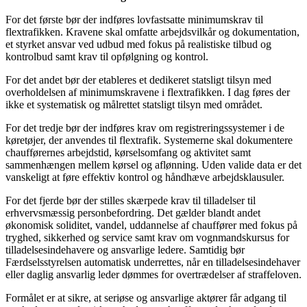
For det første bør der indføres lovfastsatte minimumskrav til
flextrafikken. Kravene skal omfatte arbejdsvilkår og dokumentation,
et styrket ansvar ved udbud med fokus på realistiske tilbud og
kontrolbud samt krav til opfølgning og kontrol.
For det andet bør der etableres et dedikeret statsligt tilsyn med
overholdelsen af minimumskravene i flextrafikken. I dag føres der
ikke et systematisk og målrettet statsligt tilsyn med området.
For det tredje bør der indføres krav om registreringssystemer i de
køretøjer, der anvendes til flextrafik. Systemerne skal dokumentere
chaufførernes arbejdstid, kørselsomfang og aktivitet samt
sammenhængen mellem kørsel og aflønning. Uden valide data er det
vanskeligt at føre effektiv kontrol og håndhæve arbejdsklausuler.
For det fjerde bør der stilles skærpede krav til tilladelser til
erhvervsmæssig personbefordring. Det gælder blandt andet
økonomisk soliditet, vandel, uddannelse af chauffører med fokus på
tryghed, sikkerhed og service samt krav om vognmandskursus for
tilladelsesindehavere og ansvarlige ledere. Samtidig bør
Færdselsstyrelsen automatisk underrettes, når en tilladelsesindehaver
eller daglig ansvarlig leder dømmes for overtrædelser af straffeloven.
Formålet er at sikre, at seriøse og ansvarlige aktører får adgang til