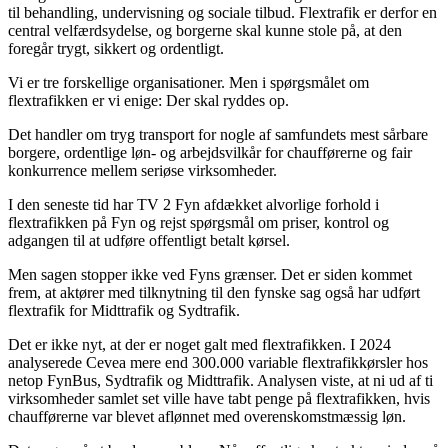
til behandling, undervisning og sociale tilbud. Flextrafik er derfor en
central velfærdsydelse, og borgerne skal kunne stole på, at den
foregår trygt, sikkert og ordentligt.
Vi er tre forskellige organisationer. Men i spørgsmålet om
flextrafikken er vi enige: Der skal ryddes op.
Det handler om tryg transport for nogle af samfundets mest sårbare
borgere, ordentlige løn- og arbejdsvilkår for chaufførerne og fair
konkurrence mellem seriøse virksomheder.
I den seneste tid har TV 2 Fyn afdækket alvorlige forhold i
flextrafikken på Fyn og rejst spørgsmål om priser, kontrol og
adgangen til at udføre offentligt betalt kørsel.
Men sagen stopper ikke ved Fyns grænser. Det er siden kommet
frem, at aktører med tilknytning til den fynske sag også har udført
flextrafik for Midttrafik og Sydtrafik.
Det er ikke nyt, at der er noget galt med flextrafikken. I 2024
analyserede Cevea mere end 300.000 variable flextrafikkørsler hos
netop FynBus, Sydtrafik og Midttrafik. Analysen viste, at ni ud af ti
virksomheder samlet set ville have tabt penge på flextrafikken, hvis
chaufførerne var blevet aflønnet med overenskomstmæssig løn.