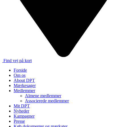
Find vej på kort
Forside
Om os
About DPT
Mærkesager
Medlemmer
Almene medlemmer
Associerede medlemmer
Mit DPT
Nyheder
Kampagner
Presse
Køb dokumenter og mærkater