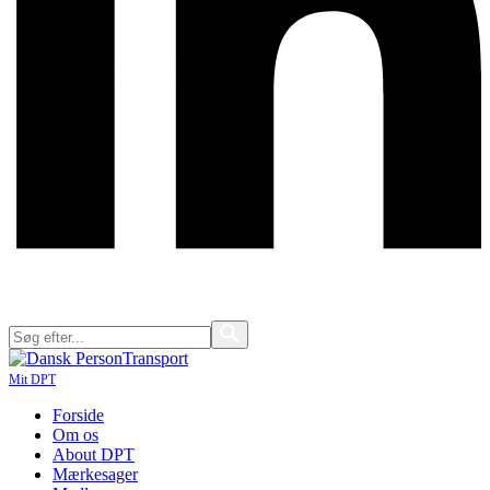
Mit DPT
Forside
Om os
About DPT
Mærkesager