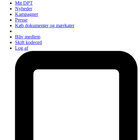
Mit DPT
Nyheder
Kampagner
Presse
Køb dokumenter og mærkater
Bliv medlem
Skift kodeord
Log af