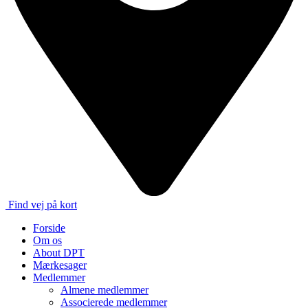
Find vej på kort
Forside
Om os
About DPT
Mærkesager
Medlemmer
Almene medlemmer
Associerede medlemmer