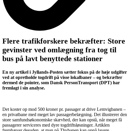
Flere trafikforskere bekræfter: Store
gevinster ved omlægning fra tog til
bus på lavt benyttede stationer
En ny artikel i Jyllands-Posten sætter fokus på de høje udgifter
ved at opretholde togdrift på visse lokalbaner – og bekræfter
dermed de pointer, som Dansk PersonTransport (DPT) har
fremlagt i sin analyse.
Det koster op mod 500 kroner pr. passager at drive Lemvigbanen –
en privatbane med meget lav passagerbelægning. Det illustrerer den
store samfundsøkonomiske skævhed, der kan opstå, når meget få
passagerer serviceres med dyre togdriftsløsninger. Artiklen
fremhæver desuden, at man på Thybanen kan opnå lavere