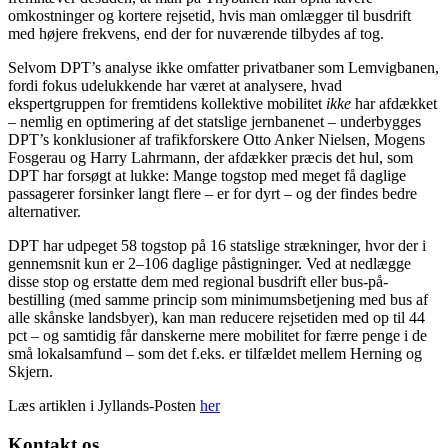
omkostninger og kortere rejsetid, hvis man omlægger til busdrift
med højere frekvens, end der for nuværende tilbydes af tog.
Selvom DPT’s analyse ikke omfatter privatbaner som Lemvigbanen,
fordi fokus udelukkende har været at analysere, hvad
ekspertgruppen for fremtidens kollektive mobilitet
ikke
har afdækket
– nemlig en optimering af det statslige jernbanenet – underbygges
DPT’s konklusioner af trafikforskere Otto Anker Nielsen, Mogens
Fosgerau og Harry Lahrmann, der afdækker præcis det hul, som
DPT har forsøgt at lukke: Mange togstop med meget få daglige
passagerer forsinker langt flere – er for dyrt – og der findes bedre
alternativer.
DPT har udpeget 58 togstop på 16 statslige strækninger, hvor der i
gennemsnit kun er 2–106 daglige påstigninger. Ved at nedlægge
disse stop og erstatte dem med regional busdrift eller bus-på-
bestilling (med samme princip som minimumsbetjening med bus af
alle skånske landsbyer), kan man reducere rejsetiden med op til 44
pct – og samtidig får danskerne mere mobilitet for færre penge i de
små lokalsamfund – som det f.eks. er tilfældet mellem Herning og
Skjern.
Læs artiklen i Jyllands-Posten
her
Kontakt os