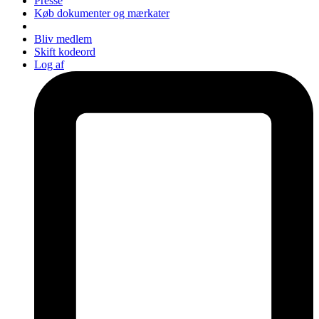
Presse
Køb dokumenter og mærkater
Bliv medlem
Skift kodeord
Log af