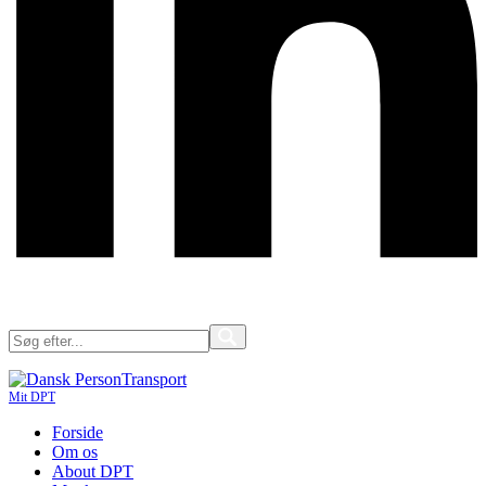
Mit DPT
Forside
Om os
About DPT