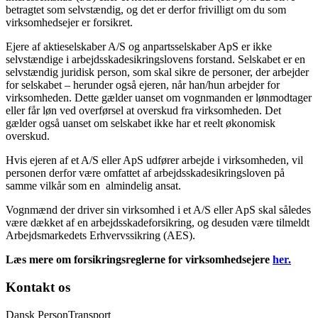
betragtet som selvstændig, og det er derfor frivilligt om du som
virksomhedsejer er forsikret.
Ejere af aktieselskaber A/S og anpartsselskaber ApS er ikke
selvstændige i arbejdsskadesikringslovens forstand. Selskabet er en
selvstændig juridisk person, som skal sikre de personer, der arbejder
for selskabet – herunder også ejeren, når han/hun arbejder for
virksomheden. Dette gælder uanset om vognmanden er lønmodtager
eller får løn ved overførsel at overskud fra virksomheden. Det
gælder også uanset om selskabet ikke har et reelt økonomisk
overskud.
Hvis ejeren af et A/S eller ApS udfører arbejde i virksomheden, vil
personen derfor være omfattet af arbejdsskadesikringsloven på
samme vilkår som en almindelig ansat.
Vognmænd der driver sin virksomhed i et A/S eller ApS skal således
være dækket af en arbejdsskadeforsikring, og desuden være tilmeldt
Arbejdsmarkedets Erhvervssikring (AES).
Læs mere om forsikringsreglerne for virksomhedsejere
her.
Kontakt os
Dansk PersonTransport