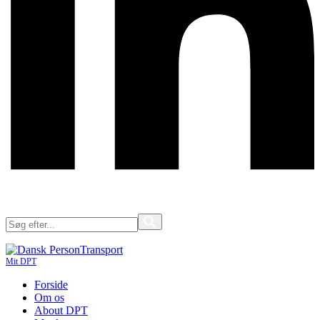
Mit DPT
Forside
Om os
About DPT