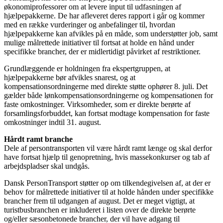
økonomiprofessorer om at levere input til udfasningen af
hjælpepakkerne. De har afleveret deres rapport i går og kommer
med en række vurderinger og anbefalinger til, hvordan
hjælpepakkerne kan afvikles på en måde, som understøtter job, samt
mulige målrettede initiativer til fortsat at holde en hånd under
specifikke brancher, der er midlertidigt påvirket af restriktioner.
Grundlæggende er holdningen fra ekspertgruppen, at
hjælpepakkerne bør afvikles snarest, og at
kompensationsordningerne med direkte støtte ophører 8. juli. Det
gælder både lønkompensationsordningerne og kompensationen for
faste omkostninger. Virksomheder, som er direkte berørte af
forsamlingsforbuddet, kan fortsat modtage kompensation for faste
omkostninger indtil 31. august.
Hårdt ramt branche
Dele af persontransporten vil være hårdt ramt længe og skal derfor
have fortsat hjælp til genopretning, hvis massekonkurser og tab af
arbejdspladser skal undgås.
Dansk PersonTransport støtter op om tilkendegivelsen af, at der er
behov for målrettede initiativer til at holde hånden under specifikke
brancher frem til udgangen af august. Det er meget vigtigt, at
turistbusbranchen er inkluderet i listen over de direkte berørte
og/eller sæsonbetonede brancher, der vil have adgang til