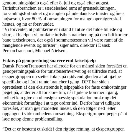
genopretningshjælp også efter 8. juli og også efter august.
Turistbusbranchen er i særdeleshed ramt af grænselukningen,
forsamlingsforbuddet og manglen på udenlandske turister og årets
højsæson, hvor 80 % af omsætningen for mange operatører skal
hentes, og nu er forsvundet.
”Vi forventer, at politikerne er i stand til at se det fulde billede og
sikre, at hjælpen vil omfatte turistbusbranchen og på den lidt kortere
bane taxisektoren, der også i sommersæsonen vil være ramt af de
manglende events og turister”, siger adm. direktør i Dansk
PersonTransport, Michael Nielsen.
Fokus på genopretning snarere end krisehjælp
Dansk PersonTransport har allerede for en måned siden foreslået en
genopretningspakke for turistbuserhvervet og er tilfredse med, at
ekspertgruppen nu sætter fokus på nødvendigheden af at hjælpe
specifikke og hårdt ramte brancher i gang. DPT har siden
oprettelsen af den eksisterende hjælpepakke for faste omkostninger
peget på, at der er alt for store trin, når hjulene kommer i gang,
hvilket kan give en uhensigtsmæssig spekulation omkring det
økonomisk fornuftige i at tage ordrer ind. Derfor har vi tidligere
foreslået, at man gør modellen lineær, så den følger ned- eller
opgangen i virksomhedens omsætning. Ekspertgruppen peger på at
løse netop denne problemstilling.
”Det er er bestemt et skridt i den rigtige retning, at ekspertgruppen