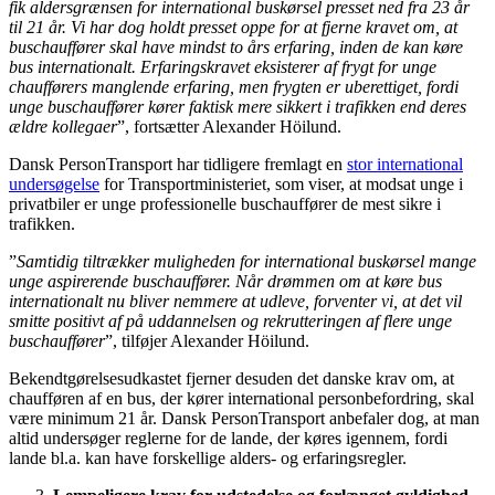
fik aldersgrænsen for international buskørsel presset ned fra 23 år
til 21 år. Vi har dog holdt presset oppe for at fjerne kravet om, at
buschauffører skal have mindst to års erfaring, inden de kan køre
bus internationalt. Erfaringskravet eksisterer af frygt for unge
chaufførers manglende erfaring, men frygten er uberettiget, fordi
unge buschauffører kører faktisk mere sikkert i trafikken end deres
ældre kollegaer
”, fortsætter Alexander Höilund.
Dansk PersonTransport har tidligere fremlagt en
stor international
undersøgelse
for Transportministeriet, som viser, at modsat unge i
privatbiler er unge professionelle buschauffører de mest sikre i
trafikken.
”
Samtidig tiltrækker muligheden for international buskørsel mange
unge aspirerende buschauffører. Når drømmen om at køre bus
internationalt nu bliver nemmere at udleve, forventer vi, at det vil
smitte positivt af på uddannelsen og rekrutteringen af flere unge
buschauffører
”, tilføjer Alexander Höilund.
Bekendtgørelsesudkastet fjerner desuden det danske krav om, at
chaufføren af en bus, der kører international personbefordring, skal
være minimum 21 år. Dansk PersonTransport anbefaler dog, at man
altid undersøger reglerne for de lande, der køres igennem, fordi
lande bl.a. kan have forskellige alders- og erfaringsregler.