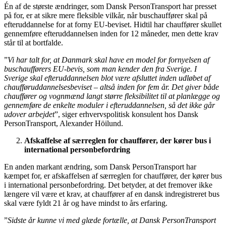
Én af de største ændringer, som Dansk PersonTransport har presset
på for, er at sikre mere fleksible vilkår, når buschauffører skal på
efteruddannelse for at forny EU-beviset. Hidtil har chauffører skullet
gennemføre efteruddannelsen inden for 12 måneder, men dette krav
står til at bortfalde.
”
Vi har talt for, at Danmark skal have en model for fornyelsen af
buschaufførers EU-bevis, som man kender den fra Sverige. I
Sverige skal efteruddannelsen blot være afsluttet inden udløbet af
chaufføruddannelsesbeviset – altså inden for fem år. Det giver både
chauffører og vognmænd langt større fleksibilitet til at planlægge og
gennemføre de enkelte moduler i efteruddannelsen, så det ikke går
udover arbejdet
”, siger erhvervspolitisk konsulent hos Dansk
PersonTransport, Alexander Höilund.
Afskaffelse af særreglen for chauffører, der kører bus i
international personbefordring
En anden markant ændring, som Dansk PersonTransport har
kæmpet for, er afskaffelsen af særreglen for chauffører, der kører bus
i international personbefordring. Det betyder, at det fremover ikke
længere vil være et krav, at chauffører af en dansk indregistreret bus
skal være fyldt 21 år og have mindst to års erfaring.
”
Sidste år kunne vi med glæde fortælle, at Dansk PersonTransport