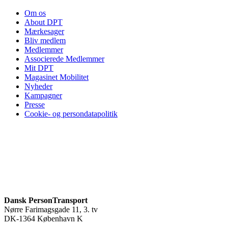
Om os
About DPT
Mærkesager
Bliv medlem
Medlemmer
Associerede Medlemmer
Mit DPT
Magasinet Mobilitet
Nyheder
Kampagner
Presse
Cookie- og persondatapolitik
Dansk PersonTransport
Nørre Farimagsgade 11, 3. tv
DK-1364 København K