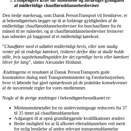
Lempeligere krav for udstedelse og forlænget gyldighed
af midlertidige chauffør­uddannelses­beviser
Den tredje mærkesag, som Dansk PersonTransport vil fremhæve, er
at bekendtgørelsen lægger op til at forlænge gyldigheden af de
midlertidige chaufføruddannelsesbeviser for buschauffører fra én
måned til tre måneder, og at chaufføruddannelsesbeviser fremover
kan udstedes på baggrund af et midlertidigt kørekort.
”
Chauffører med et udløbet midlertidigt bevis, eller som stadig
venter på sit endelige kørekort, risikerer derfor ikke at skulle holde
stille, hvis sagsbehandlingstiden for det egentlige bevis eller kørekort
bliver for lang
”, slutter Alexander Höilund.
Ændringerne er resultatet af Dansk PersonTransports gode
konstruktive dialog med Transportministeriet og Færdselsstyrelsen,
hvor vi løbende har gjort opmærksom på de praktiske konsekvenser
af de nuværende regler for vores medlemmer.
Nogle af de øvrige ændringer i bekendtgørelsesudkastet er:
Minimumstimetallet for en undervisningsuge reduceres fra 37
til 35 timer på chaufføruddannelsen
Adgangen til at opnå grundlæggende kvalifikationer ændres
Bedre mulighed for at få afkortet efteruddannelsen ved merit
for nylig beståelse af anden relevant transportuddannelse