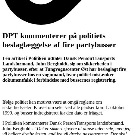
DPT kommenterer på politiets
beslaglæggelse af fire partybusser
I en artikel i Politiken udtaler Dansk PersonTransports
Landsformand, John Bergholdt, sig om sikkerheden i
partybusser, efter at Tungvognscenter Øst har beslaglagt fire
partybusser hos en vognmand, hvor politiet mistænker
dokumentfalsk i forbindelse med bussernes registrering.
Ifølge politiet kan motivet være at omgå reglerne om
sikkerhedsseler: Kravet om seler ved alle pladser kom 1. oktober
1999, og busser indregistreret før den dato er fritaget.
I Politiken kommenterer Dansk PersonTransports landsformand,
John Bergholdt:
“Det er sikkert sjovere at danse uden sele, men jeg
vil hellere dræbe festen, end jeg vil dræbe passagererne. Der skal