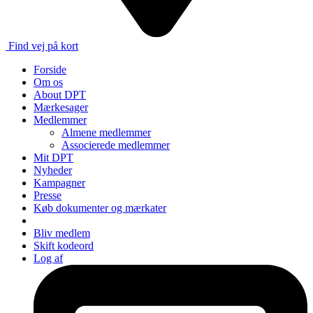
Find vej på kort
Forside
Om os
About DPT
Mærkesager
Medlemmer
Almene medlemmer
Associerede medlemmer
Mit DPT
Nyheder
Kampagner
Presse
Køb dokumenter og mærkater
Bliv medlem
Skift kodeord
Log af