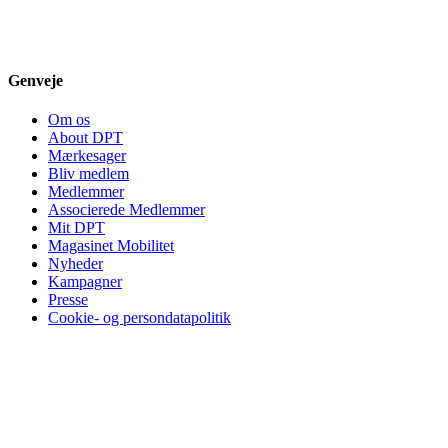
Genveje
Om os
About DPT
Mærkesager
Bliv medlem
Medlemmer
Associerede Medlemmer
Mit DPT
Magasinet Mobilitet
Nyheder
Kampagner
Presse
Cookie- og persondatapolitik