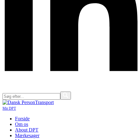
Mit DPT
Forside
Om os
About DPT
Mærkesager