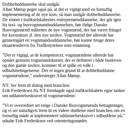
Dobbeltuddannelse skal undgås
Allan Mørup peger også på, at det er vigtigt med en fornuftig
implementering af de nye krav, så man undgår dobbeltuddannelse.
De emner i trafikselskabernes entreprenøruddannelse, der går igen
fra taxi- og busvognmandsuddannelsen, bør ifølge Danske
Busvognmænd målrettes de nye vognmænd, der har været fritaget
for kursuskrav jf. den nye taxilov. Vognmænd der allerede har
gennemgået en vognmandsuddannelse, bør kunne bruge deres
eksamensbevis fra Trafikstyrelsen som erstatning.
”Det er vigtigt, at de kompetencer, vognmændene allerede har
opnået gennem vognmandskurser, der er defineret i både busloven
og den gamle taxilov, kommer til at spille en rolle i
udbudsbetingelserne. Der er ingen grund til at dobbeltuddanne
vognmændene,” understreger Allan Mørup.
NT: Ser frem til dialog med branchen
Erik Frederiksen fra NT fremlagde også trafikselskabets egne tanker
om uddannelseskravet til vognmændene:
”Vi er overordnet set enige i Danske Busvognmænds betragtninger,
og vi ser naturligvis frem til en videre drøftelse med branchen om en
fornuftig måde at implementere uddannelseskravet i udbuddene på,”
udtalte Erik Frederiksen ved orienteringsmødet.