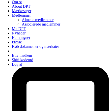
Om os
About DPT
Mærkesager
Medlemmer
Almene medlemmer
Associerede medlemmer
Mit DPT
Nyheder
Kampagner
Presse
Køb dokumenter og mærkater
Bliv medlem
Skift kodeord
Log af