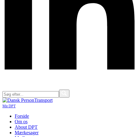
Mit DPT
Forside
Om os
About DPT
Mærkesager