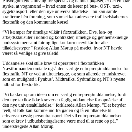
Busvognmænds udvalg for special- og handicapkørsel, er det en klar
styrke, at vognmænd – hvad enten de kører på bus-, OST-, taxi-,
sygetransport- eller den nye universaltilladelse – nu kan samle
kræfterne i én forening, som samlet kan adressere trafikselskabernes
flextrafik og den kommunale kørsel.
”Vi kæmper for rimelige vilkår i flextrafikken. Dvs. løn- og
arbejdsklausuler i udbud og kontrakter, rimelige og gennemskuelige
bodssystemer samt fair og lige konkurrencevilkår for alle
tilladelsestyper,” fastslog Allan Mørup på mødet, hvor NT havde
været så venlige at give taletid.
Uddannelse skal stille krav til operatører i flextrafikken
Næstformanden omtalte også den særlige entreprenøruddannelse for
flextrafik, NT er ved at tilrettelægge, og som allerede er indskrevet
som en mulighed i Fynbus’, Midtrafiks, Sydtrafiks og NT’s nyeste
udbud for flextrafik.
”Vi bakker op om ideen om en særlig entreprenøruddannelse, fordi
den nye taxilov ikke kræver en faglig uddannelse for opnåelse af
den nye universaltilladelse,” forklarede Allan Mørup. ”Det betyder
reelt, at folk kan komme ind fra gaden og få en tilladelse til
erhvervsmæssig persontransport. Det vil entreprenøruddannelsen
som et krav i udbudsbetingelserne være med til at rette op på,”
understregede Allan Mørup.