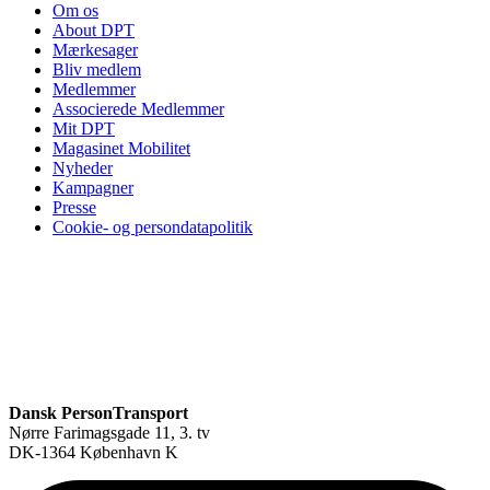
Om os
About DPT
Mærkesager
Bliv medlem
Medlemmer
Associerede Medlemmer
Mit DPT
Magasinet Mobilitet
Nyheder
Kampagner
Presse
Cookie- og persondatapolitik
Dansk PersonTransport
Nørre Farimagsgade 11, 3. tv
DK-1364 København K