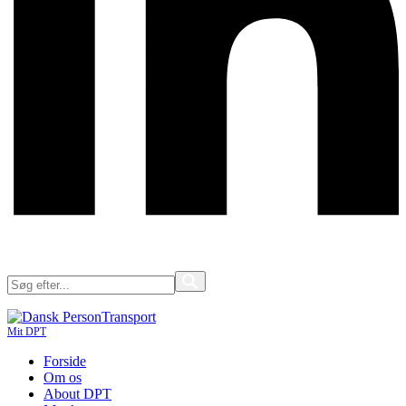
Mit DPT
Forside
Om os
About DPT