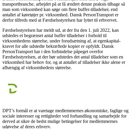
transportbranche, arbejdet på at få ændret denne praksis tilbage så
man som virksomhed kan søge om flere buffer-tilladelser, end
antallet af køretøjer pr. virksomhed. Dansk PersonTransport er
derfor tilfreds med at Færdselsstyrelsen har lyttet til erhvervet.
Færdselsstyrelsen har meldt ud, at der fra den 1. juli 2022, kan
udstedes et begrænset antal buffer tilladelser i forhold til
virksomhedens størrelse, under forudsætning af, at egenkapital-
kravet for alle udstedte bekræftede kopier er opfyldt. Dansk
PersonTransport har i den forbindelse påpeget overfor
Færdselsstyrelsen, at der bør udstedes det antal tilladelser som en
virksomhed har behov for, og at antallet af tilladelser ikke alene er
afhængig af virksomhedens størrelse.
DPT’s formål er at varetage medlemmernes økonomiske, faglige og
sociale interesser og rettigheder ved forhandling og samarbejde for
derved at sikre de bedst mulige betingelser for medlemmernes
udøvelse af deres erhverv.