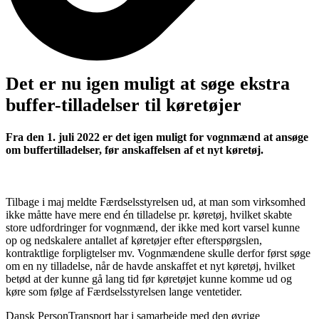
Det er nu igen muligt at søge ekstra
buffer-tilladelser til køretøjer
Fra den 1. juli 2022 er det igen muligt for vognmænd at ansøge
om buffertilladelser, før anskaffelsen af et nyt køretøj.
Tilbage i maj meldte Færdselsstyrelsen ud, at man som virksomhed
ikke måtte have mere end én tilladelse pr. køretøj, hvilket skabte
store udfordringer for vognmænd, der ikke med kort varsel kunne
op og nedskalere antallet af køretøjer efter efterspørgslen,
kontraktlige forpligtelser mv. Vognmændene skulle derfor først søge
om en ny tilladelse, når de havde anskaffet et nyt køretøj, hvilket
betød at der kunne gå lang tid før køretøjet kunne komme ud og
køre som følge af Færdselsstyrelsen lange ventetider.
Dansk PersonTransport har i samarbejde med den øvrige