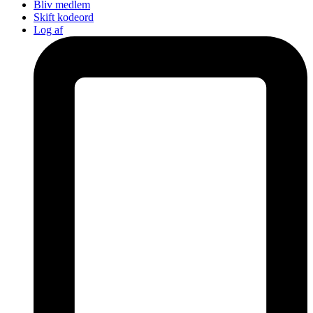
Bliv medlem
Skift kodeord
Log af