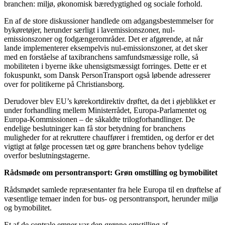
branchen: miljø, økonomisk bæredygtighed og sociale forhold.
En af de store diskussioner handlede om adgangsbestemmelser for
bykøretøjer, herunder særligt i lavemissionszoner, nul-
emissionszoner og fodgængerområder. Det er afgørende, at når
lande implementerer eksempelvis nul-emissionszoner, at det sker
med en forståelse af taxibranchens samfundsmæssige rolle, så
mobiliteten i byerne ikke uhensigtsmæssigt forringes. Dette er et
fokuspunkt, som Dansk PersonTransport også løbende adresserer
over for politikerne på Christiansborg.
Derudover blev EU’s kørekortdirektiv drøftet, da det i øjeblikket er
under forhandling mellem Ministerrådet, Europa-Parlamentet og
Europa-Kommissionen – de såkaldte trilogforhandlinger. De
endelige beslutninger kan få stor betydning for branchens
muligheder for at rekruttere chauffører i fremtiden, og derfor er det
vigtigt at følge processen tæt og gøre branchens behov tydelige
overfor beslutningstagerne.
Rådsmøde om persontransport: Grøn omstilling og bymobilitet
Rådsmødet samlede repræsentanter fra hele Europa til en drøftelse af
væsentlige temaer inden for bus- og persontransport, herunder miljø
og bymobilitet.
Et af de centrale emner var den grønne omstilling af