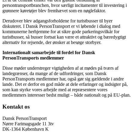
persontransportbranchen, hvor særligt incitamenter til investering i
grønnere køretøjer blev fremhævet som en nøglefaktor.
Derudover blev adgangsforholdene for turistbusser til byer
diskuteret. I Dansk PersonTransport er vi løbende i dialog med
kommunerne herhjemme for at sikre gode parkeringsvilkår for
turistbusser, så busser fortsat kan være et attraktivt og bæredygtigt
alternativ for rejsende, der ønsker at besøge storbyer.
Internationalt samarbejde til fordel for Dansk
PersonTransports medlemmer
Disse møder understreger vigtigheden af at mødes på tværs af
landegrænser, da mange af de udfordringer, som Dansk
PersonTransports medlemmer har, også gør sig gældende i andre
lande. Det er derfor en god måde at dele erfaringer og indsigter på,
som kan styrke vores arbejde med at repræsentere vores
medlemmers interesser bedst muligt – både nationalt og på EU-plan.
Kontakt os
Dansk PersonTransport
Nørre Farimagsgade 11 3tv
DK-1364 København K