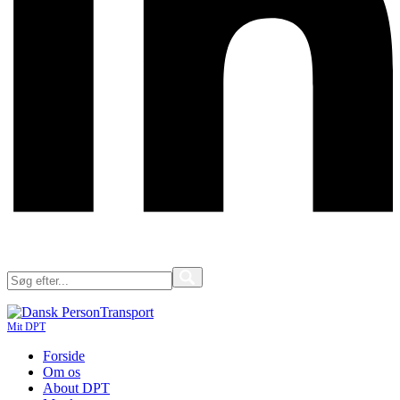
Mit DPT
Forside
Om os
About DPT