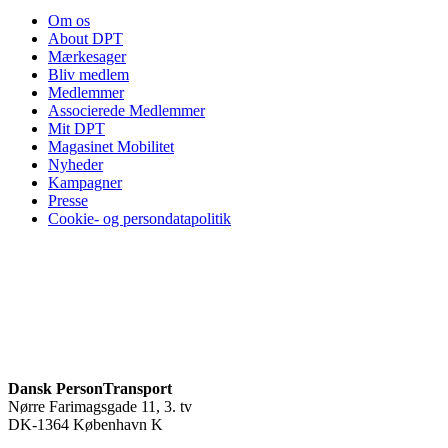
Om os
About DPT
Mærkesager
Bliv medlem
Medlemmer
Associerede Medlemmer
Mit DPT
Magasinet Mobilitet
Nyheder
Kampagner
Presse
Cookie- og persondatapolitik
Dansk PersonTransport
Nørre Farimagsgade 11, 3. tv
DK-1364 København K