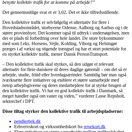
benytte kollektiv trafik for at komme på arbejde?”
Det gennemsnitlige svar er er 3,02. Det er ikke tilfredsstillende.
Den kollektive trafik er selvfølgelig et alternativ for flere i
Hovedstadsområdet, storbyerne Odense, Aalborg og Aarhus og i de
større provinsbyer. Det kommer også til udtryk i undersøgelsen, men
der er plads til forbedring over hele landet. De store bykommuner
med som f.eks. Horsens, Vejle, Kolding, Viborg og Helsingør
præges i af vækst og stigende trængsel og har et stort potentiale for
en styrket kollektiv trafik, mener Dansk PersonTransport.
– Den kollektive trafik skal styrkes, så den udgør et relevant
alternativ for flere danskere til deres daglige gøremål – om det så er
arbejde, studie, fritid eller hverdagsærinder. Samtidig bør man også
iværksætte flere initiativer og etablere et større samarbejde med
netop arbejdsgiverne og deres medarbejdere for at styrke brugen af
den kollektive trafik. Vi har en god kollektiv trafik i Danmark, så
meget handler også om vaner og viden,” vurderer Lasse Repsholt,
sektorchef i DPT.
Disse tiltag styrker den kollektive trafik til arbejdspladserne:
pendlertjek.dk
Erhvervskort og virksomhedskort fra
rejsekort.dk
Flere initiativer og større samarbejde mellem trafikselskabet,