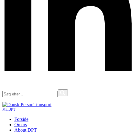
Mit DPT
Forside
Om os
About DPT