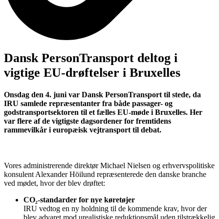
Dansk PersonTransport deltog i
vigtige EU-drøftelser i Bruxelles
Onsdag den 4. juni var Dansk PersonTransport til stede, da
IRU samlede repræsentanter fra både passager- og
godstransportsektoren til et fælles EU-møde i Bruxelles. Her
var flere af de vigtigste dagsordener for fremtidens
rammevilkår i europæisk vejtransport til debat.
Vores administrerende direktør Michael Nielsen og erhvervspolitiske
konsulent Alexander Höilund repræsenterede den danske branche
ved mødet, hvor der blev drøftet:
CO₂-standarder for nye køretøjer
IRU vedtog en ny holdning til de kommende krav, hvor der
blev advaret mod urealistiske reduktionsmål uden tilstrækkelig