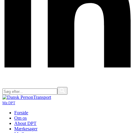
Mit DPT
Forside
Om os
About DPT
Mærkesager