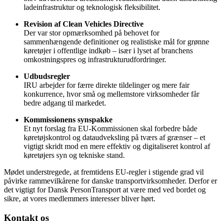
ladeinfrastruktur og teknologisk fleksibilitet.
Revision af Clean Vehicles Directive
Der var stor opmærksomhed på behovet for
sammenhængende definitioner og realistiske mål for grønne
køretøjer i offentlige indkøb – især i lyset af branchens
omkostningspres og infrastrukturudfordringer.
Udbudsregler
IRU arbejder for færre direkte tildelinger og mere fair
konkurrence, hvor små og mellemstore virksomheder får
bedre adgang til markedet.
Kommissionens synspakke
Et nyt forslag fra EU-Kommissionen skal forbedre både
køretøjskontrol og dataudveksling på tværs af grænser – et
vigtigt skridt mod en mere effektiv og digitaliseret kontrol af
køretøjers syn og tekniske stand.
Mødet understregede, at fremtidens EU-regler i stigende grad vil
påvirke rammevilkårene for danske transportvirksomheder. Derfor er
det vigtigt for Dansk PersonTransport at være med ved bordet og
sikre, at vores medlemmers interesser bliver hørt.
Kontakt os