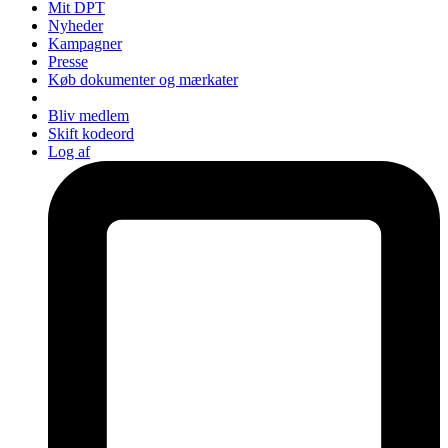
Mit DPT
Nyheder
Kampagner
Presse
Køb dokumenter og mærkater
Bliv medlem
Skift kodeord
Log af