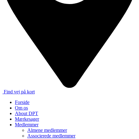
Find vej på kort
Forside
Om os
About DPT
Mærkesager
Medlemmer
Almene medlemmer
Associerede medlemmer